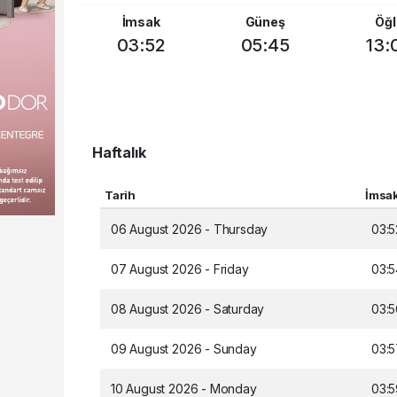
İmsak
Güneş
Öğl
03:52
05:45
13:
Haftalık
Tarih
İmsa
06 August 2026 - Thursday
03:5
07 August 2026 - Friday
03:5
08 August 2026 - Saturday
03:5
09 August 2026 - Sunday
03:5
10 August 2026 - Monday
03:5