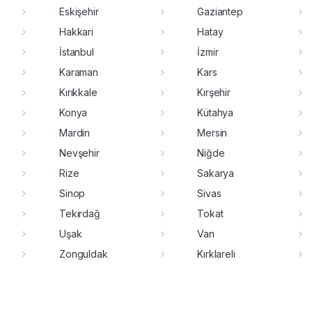
Eskişehir
Gaziantep
Hakkari
Hatay
İstanbul
İzmir
Karaman
Kars
Kırıkkale
Kırşehir
Konya
Kütahya
Mardin
Mersin
Nevşehir
Niğde
Rize
Sakarya
Sinop
Sivas
Tekirdağ
Tokat
Uşak
Van
Zonguldak
Kırklareli