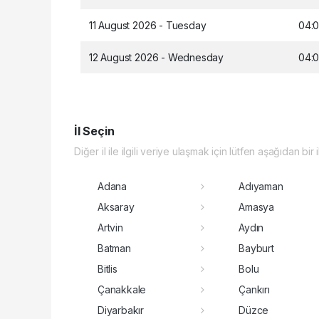
11 August 2026 - Tuesday
04:
12 August 2026 - Wednesday
04:
İl Seçin
Diğer il ile ilgili veriye ulaşmak için lütfen aşağıdan bir 
Adana
Adıyaman
Aksaray
Amasya
Artvin
Aydın
Batman
Bayburt
Bitlis
Bolu
Çanakkale
Çankırı
Diyarbakır
Düzce