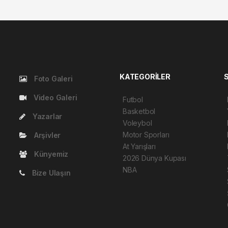
KATEGORİLER
Foto Galeri
Video Galeri
Futbol
Basketbol
Yazarlar
Voleybol
Motor Sporları
Arşivler
At Yarışları
Künyemiz
2026 Dünya Kupası
NBA
Bize Ulaşın