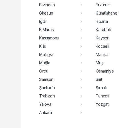
Erzincan
Erzurum
Giresun
Gümüşhane
Iğdır
Isparta
K.Maraş
Karabük
Kastamonu
Kayseri
Kilis
Kocaeli
Malatya
Manisa
Muğla
Muş
Ordu
Osmaniye
Samsun
Siirt
Şanlıurfa
Şırnak
Trabzon
Tunceli
Yalova
Yozgat
Ankara