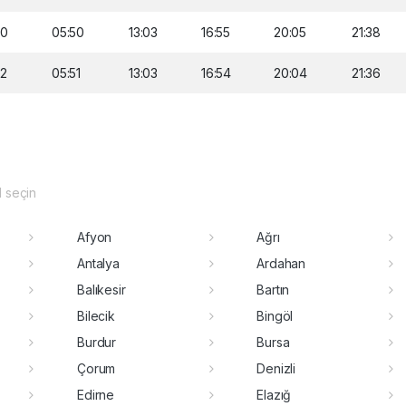
00
05:50
13:03
16:55
20:05
21:38
02
05:51
13:03
16:54
20:04
21:36
il seçin
Afyon
Ağrı
Antalya
Ardahan
Balıkesir
Bartın
Bilecik
Bingöl
Burdur
Bursa
Çorum
Denizli
Edirne
Elazığ