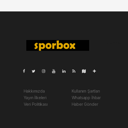
Pro-0.165
Hakkımızda
Kullanım Şartları
Yayın İlkeleri
Whatsapp İhbar
Veri Politikası
Haber Gönder