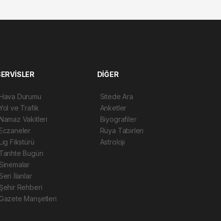
SERVİSLER
DİĞER
Hava Durumu
Sitede Ara
Yol ve Trafik
Anketler
Namaz Vakitleri
Biyografiler
Eczaneler
Rüya Tabirleri
Lig Fikstürü
Astroloji
Tarihte Bugün
Sinemalar
Seri İlanlar
Şehir Rehberi
Gazete Manşetleri