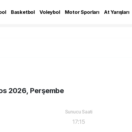
bol
Basketbol
Voleybol
Motor Sporları
At Yarışları
A
os 2026, Perşembe
Sunucu Saati
17:15