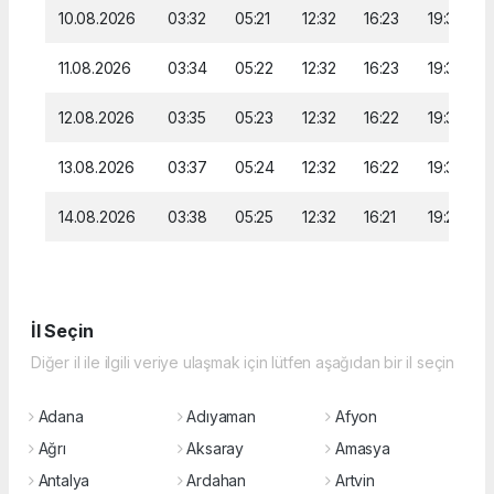
10.08.2026
03:32
05:21
12:32
16:23
19:34
11.08.2026
03:34
05:22
12:32
16:23
19:32
12.08.2026
03:35
05:23
12:32
16:22
19:31
13.08.2026
03:37
05:24
12:32
16:22
19:30
14.08.2026
03:38
05:25
12:32
16:21
19:28
İl Seçin
Diğer il ile ilgili veriye ulaşmak için lütfen aşağıdan bir il seçin
Adana
Adıyaman
Afyon
Ağrı
Aksaray
Amasya
Antalya
Ardahan
Artvin