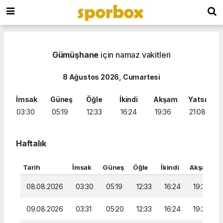
Gümüşhane
için namaz vakitleri
8 Ağustos 2026, Cumartesi
İmsak
Güneş
Öğle
İkindi
Akşam
Yatsı
03:30
05:19
12:33
16:24
19:36
21:08
Haftalık
Tarih
İmsak
Güneş
Öğle
İkindi
Akşam
Y
08.08.2026
03:30
05:19
12:33
16:24
19:36
09.08.2026
03:31
05:20
12:33
16:24
19:35