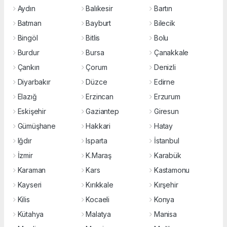
Aydın
Balıkesir
Bartın
Batman
Bayburt
Bilecik
Bingöl
Bitlis
Bolu
Burdur
Bursa
Çanakkale
Çankırı
Çorum
Denizli
Diyarbakır
Düzce
Edirne
Elazığ
Erzincan
Erzurum
Eskişehir
Gaziantep
Giresun
Gümüşhane
Hakkari
Hatay
Iğdır
Isparta
İstanbul
İzmir
K.Maraş
Karabük
Karaman
Kars
Kastamonu
Kayseri
Kırıkkale
Kırşehir
Kilis
Kocaeli
Konya
Kütahya
Malatya
Manisa