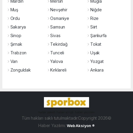
Mardin
Mersin
Muğla
Muş
Nevşehir
Niğde
Ordu
Osmaniye
Rize
Sakarya
Samsun
Siirt
Sinop
Sivas
Şanlıurfa
Şırnak
Tekirdağ
Tokat
Trabzon
Tunceli
Uşak
Van
Yalova
Yozgat
Zonguldak
Kırklareli
Ankara
haber paketi
haber scripti
haber yazılımı
Tüm hakları saklı tutulmaktadır.Copyright 2026©
Haber Yazılımı:
Web Aksiyon ®