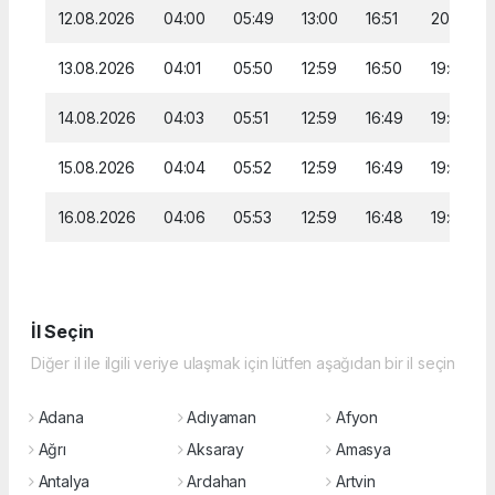
12.08.2026
04:00
05:49
13:00
16:51
20:00
13.08.2026
04:01
05:50
12:59
16:50
19:58
14.08.2026
04:03
05:51
12:59
16:49
19:57
15.08.2026
04:04
05:52
12:59
16:49
19:56
16.08.2026
04:06
05:53
12:59
16:48
19:54
İl Seçin
Diğer il ile ilgili veriye ulaşmak için lütfen aşağıdan bir il seçin
Adana
Adıyaman
Afyon
Ağrı
Aksaray
Amasya
Antalya
Ardahan
Artvin