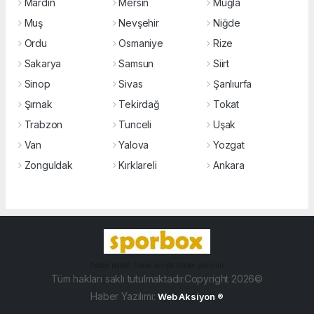
Mardin
Mersin
Muğla
Muş
Nevşehir
Niğde
Ordu
Osmaniye
Rize
Sakarya
Samsun
Siirt
Sinop
Sivas
Şanlıurfa
Şırnak
Tekirdağ
Tokat
Trabzon
Tunceli
Uşak
Van
Yalova
Yozgat
Zonguldak
Kırklareli
Ankara
haber paketi
haber scripti
haber yazılımı
Tüm hakları saklı tutulmaktadır.Copyright 2026©
Haber Yazılımı:
Web Aksiyon ®