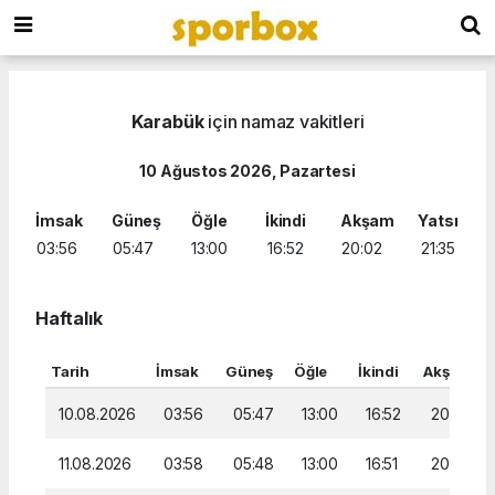
Karabük
için namaz vakitleri
10 Ağustos 2026, Pazartesi
İmsak
Güneş
Öğle
İkindi
Akşam
Yatsı
03:56
05:47
13:00
16:52
20:02
21:35
Haftalık
Tarih
İmsak
Güneş
Öğle
İkindi
Akşam
10.08.2026
03:56
05:47
13:00
16:52
20:02
11.08.2026
03:58
05:48
13:00
16:51
20:01