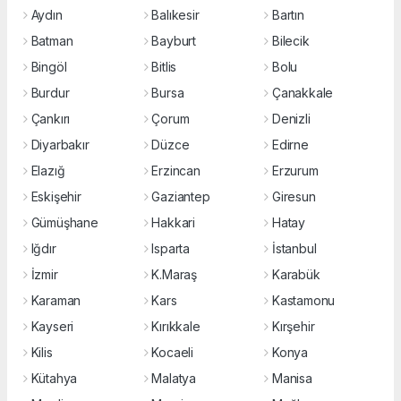
Aydın
Balıkesir
Bartın
Batman
Bayburt
Bilecik
Bingöl
Bitlis
Bolu
Burdur
Bursa
Çanakkale
Çankırı
Çorum
Denizli
Diyarbakır
Düzce
Edirne
Elazığ
Erzincan
Erzurum
Eskişehir
Gaziantep
Giresun
Gümüşhane
Hakkari
Hatay
Iğdır
Isparta
İstanbul
İzmir
K.Maraş
Karabük
Karaman
Kars
Kastamonu
Kayseri
Kırıkkale
Kırşehir
Kilis
Kocaeli
Konya
Kütahya
Malatya
Manisa