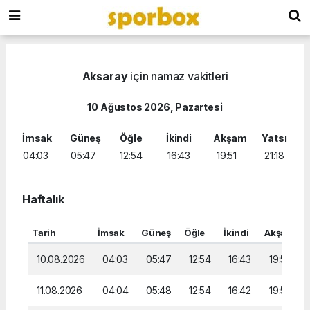
Aksaray
için namaz vakitleri
10 Ağustos 2026, Pazartesi
İmsak
Güneş
Öğle
İkindi
Akşam
Yatsı
04:03
05:47
12:54
16:43
19:51
21:18
Haftalık
Tarih
İmsak
Güneş
Öğle
İkindi
Akşam
Y
10.08.2026
04:03
05:47
12:54
16:43
19:51
11.08.2026
04:04
05:48
12:54
16:42
19:50