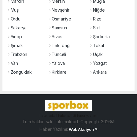
Mardin
Mersin
Muğla
Muş
Nevşehir
Niğde
Ordu
Osmaniye
Rize
Sakarya
Samsun
Siirt
Sinop
Sivas
Şanlıurfa
Şırnak
Tekirdağ
Tokat
Trabzon
Tunceli
Uşak
Van
Yalova
Yozgat
Zonguldak
Kırklareli
Ankara
haber paketi
haber scripti
haber yazılımı
Tüm hakları saklı tutulmaktadır.Copyright 2026©
Haber Yazılımı:
Web Aksiyon ®