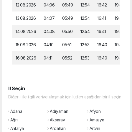
12.08.2026
04:06
05:49
12:54
16:42
19:49
13.08.2026
04:07
05:49
12:54
16:41
19:48
14.08.2026
04:08
05:50
12:54
16:41
19:46
15.08.2026
04:10
05:51
12:53
16:40
19:45
16.08.2026
04:11
05:52
12:53
16:40
19:44
İl Seçin
Diğer il ile ilgili veriye ulaşmak için lütfen aşağıdan bir il seçin
Adana
Adıyaman
Afyon
Ağrı
Aksaray
Amasya
Antalya
Ardahan
Artvin