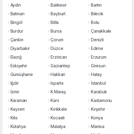
Aydın
Balıkesir
Bartın
Batman
Bayburt
Bilecik
Bingöl
Bitlis
Bolu
Burdur
Bursa
Çanakkale
Çankırı
Çorum
Denizli
Diyarbakır
Düzce
Edirne
Elazığ
Erzincan
Erzurum
Eskişehir
Gaziantep
Giresun
Gümüşhane
Hakkari
Hatay
Iğdır
Isparta
İstanbul
İzmir
K.Maraş
Karabük
Karaman
Kars
Kastamonu
Kayseri
Kırıkkale
Kırşehir
Kilis
Kocaeli
Konya
Kütahya
Malatya
Manisa