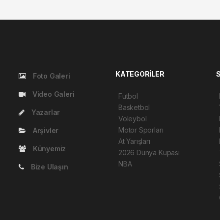
KATEGORİLER
Foto Galeri
Video Galeri
Futbol
Basketbol
Yazarlar
Voleybol
Motor Sporları
Arşivler
At Yarışları
Künyemiz
2026 Dünya Kupası
NBA
Bize Ulaşın