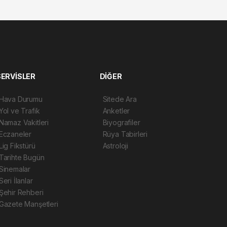
SERVİSLER
DİĞER
Hava Durumu
Sitede Ara
Yol ve Trafik
Anketler
Namaz Vakitleri
Biyografiler
Eczaneler
Rüya Tabirleri
Lig Fikstürü
Astroloji
Tarihte Bugün
Sinemalar
Seri İlanlar
Şehir Rehberi
Gazete Manşetleri