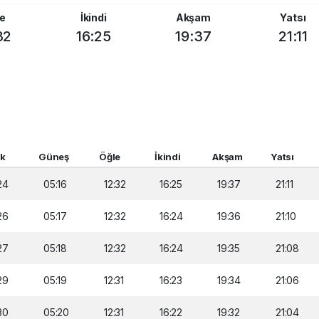
e
İkindi
Akşam
Yatsı
32
16:25
19:37
21:11
ak
Güneş
Öğle
İkindi
Akşam
Yatsı
24
05:16
12:32
16:25
19:37
21:11
26
05:17
12:32
16:24
19:36
21:10
27
05:18
12:32
16:24
19:35
21:08
29
05:19
12:31
16:23
19:34
21:06
30
05:20
12:31
16:22
19:32
21:04