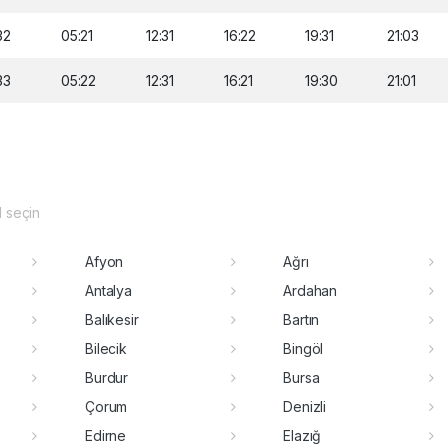
32
05:21
12:31
16:22
19:31
21:03
33
05:22
12:31
16:21
19:30
21:01
il seçin
Afyon
Ağrı
Antalya
Ardahan
Balıkesir
Bartın
Bilecik
Bingöl
Burdur
Bursa
Çorum
Denizli
Edirne
Elazığ