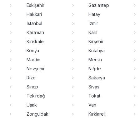
Eskişehir
Gaziantep
Hakkari
Hatay
İstanbul
İzmir
Karaman
Kars
Kırıkkale
Kırşehir
Konya
Kütahya
Mardin
Mersin
Nevşehir
Niğde
Rize
Sakarya
Sinop
Sivas
Tekirdağ
Tokat
Uşak
Van
Zonguldak
Kırklareli