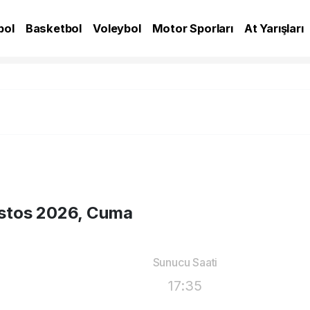
bol
Basketbol
Voleybol
Motor Sporları
At Yarışları
A
stos 2026, Cuma
Sunucu Saati
17:35