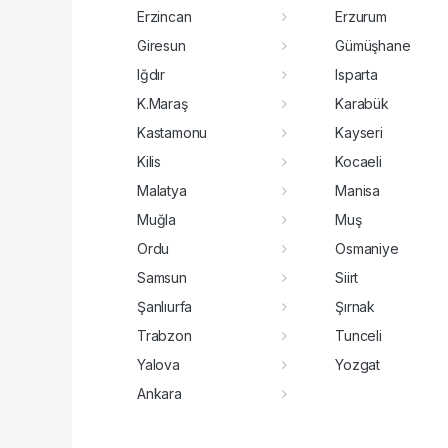
Erzincan
Erzurum
Giresun
Gümüşhane
Iğdır
Isparta
K.Maraş
Karabük
Kastamonu
Kayseri
Kilis
Kocaeli
Malatya
Manisa
Muğla
Muş
Ordu
Osmaniye
Samsun
Siirt
Şanlıurfa
Şırnak
Trabzon
Tunceli
Yalova
Yozgat
Ankara