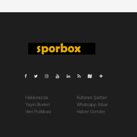
Pro-0.103
Hakkımızda
Kullanım Şartları
Yayın İlkeleri
Whatsapp İhbar
Veri Politikası
Haber Gönder