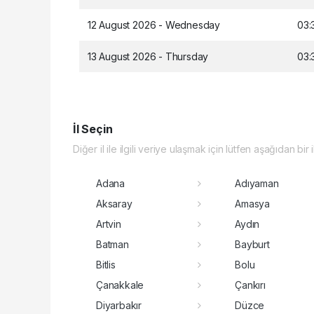
12 August 2026 - Wednesday
03:
13 August 2026 - Thursday
03:
İl Seçin
Diğer il ile ilgili veriye ulaşmak için lütfen aşağıdan bir 
Adana
Adıyaman
Aksaray
Amasya
Artvin
Aydın
Batman
Bayburt
Bitlis
Bolu
Çanakkale
Çankırı
Diyarbakır
Düzce