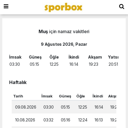
Muş
için namaz vakitleri
9 Ağustos 2026, Pazar
İmsak
Güneş
Öğle
İkindi
Akşam
Yatsı
03:30
05:15
12:25
16:14
19:23
20:51
Haftalık
Tarih
İmsak
Güneş
Öğle
İkindi
Akşam
Y
09.08.2026
03:30
05:15
12:25
16:14
19:23
10.08.2026
03:32
05:16
12:24
16:13
19:22