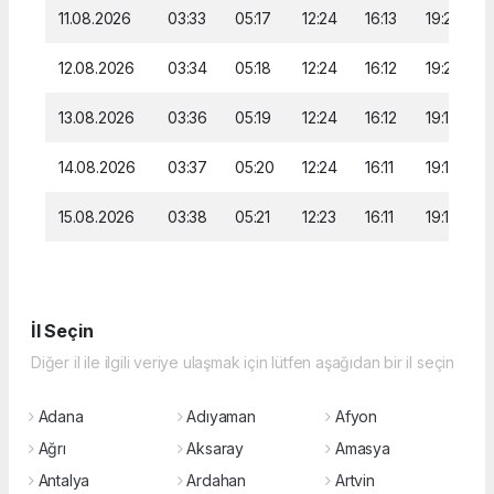
11.08.2026
03:33
05:17
12:24
16:13
19:21
12.08.2026
03:34
05:18
12:24
16:12
19:20
13.08.2026
03:36
05:19
12:24
16:12
19:18
14.08.2026
03:37
05:20
12:24
16:11
19:17
15.08.2026
03:38
05:21
12:23
16:11
19:16
İl Seçin
Diğer il ile ilgili veriye ulaşmak için lütfen aşağıdan bir il seçin
Adana
Adıyaman
Afyon
Ağrı
Aksaray
Amasya
Antalya
Ardahan
Artvin