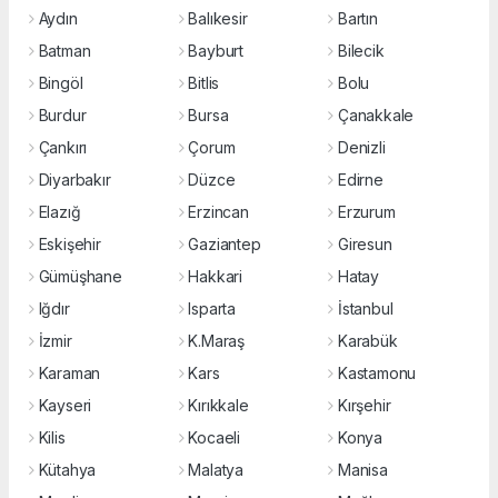
Aydın
Balıkesir
Bartın
Batman
Bayburt
Bilecik
Bingöl
Bitlis
Bolu
Burdur
Bursa
Çanakkale
Çankırı
Çorum
Denizli
Diyarbakır
Düzce
Edirne
Elazığ
Erzincan
Erzurum
Eskişehir
Gaziantep
Giresun
Gümüşhane
Hakkari
Hatay
Iğdır
Isparta
İstanbul
İzmir
K.Maraş
Karabük
Karaman
Kars
Kastamonu
Kayseri
Kırıkkale
Kırşehir
Kilis
Kocaeli
Konya
Kütahya
Malatya
Manisa