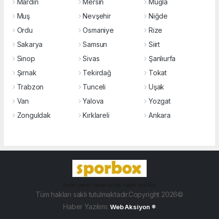
Mardin
Mersin
Muğla
Muş
Nevşehir
Niğde
Ordu
Osmaniye
Rize
Sakarya
Samsun
Siirt
Sinop
Sivas
Şanlıurfa
Şırnak
Tekirdağ
Tokat
Trabzon
Tunceli
Uşak
Van
Yalova
Yozgat
Zonguldak
Kırklareli
Ankara
haber paketi
haber scripti
haber yazılımı
Tüm hakları saklı tutulmaktadır.Copyright 2026©
Haber Yazılımı:
Web Aksiyon ®