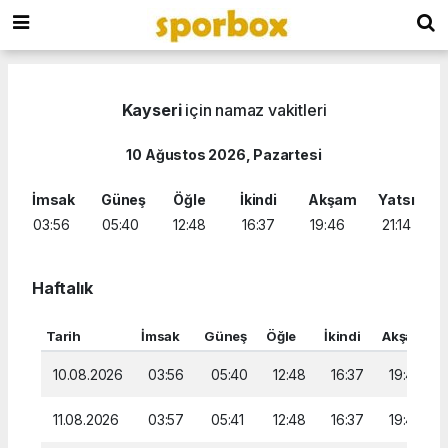
Kayseri
için namaz vakitleri
10 Ağustos 2026, Pazartesi
İmsak
Güneş
Öğle
İkindi
Akşam
Yatsı
03:56
05:40
12:48
16:37
19:46
21:14
Haftalık
Tarih
İmsak
Güneş
Öğle
İkindi
Akşam
Y
10.08.2026
03:56
05:40
12:48
16:37
19:46
11.08.2026
03:57
05:41
12:48
16:37
19:45