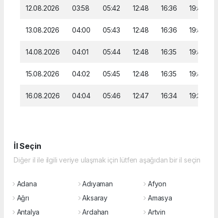
12.08.2026
03:58
05:42
12:48
16:36
19:44
13.08.2026
04:00
05:43
12:48
16:36
19:42
14.08.2026
04:01
05:44
12:48
16:35
19:41
15.08.2026
04:02
05:45
12:48
16:35
19:40
16.08.2026
04:04
05:46
12:47
16:34
19:39
İl Seçin
Diğer il ile ilgili veriye ulaşmak için lütfen aşağıdan bir il seçin
Adana
Adıyaman
Afyon
Ağrı
Aksaray
Amasya
Antalya
Ardahan
Artvin