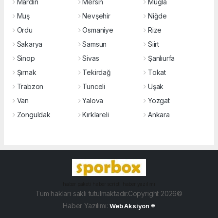
Mardin
Mersin
Muğla
Muş
Nevşehir
Niğde
Ordu
Osmaniye
Rize
Sakarya
Samsun
Siirt
Sinop
Sivas
Şanlıurfa
Şırnak
Tekirdağ
Tokat
Trabzon
Tunceli
Uşak
Van
Yalova
Yozgat
Zonguldak
Kırklareli
Ankara
haber paketi
haber scripti
haber yazılımı
Tüm hakları saklı tutulmaktadır.Copyright 2026©
Haber Yazılımı:
Web Aksiyon ®