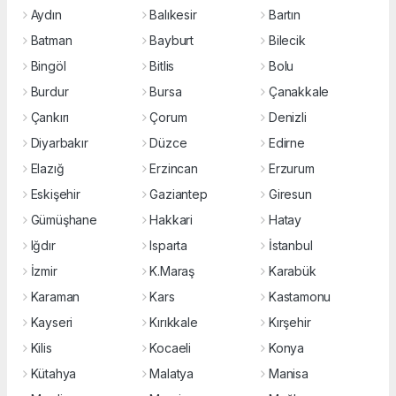
Aydın
Balıkesir
Bartın
Batman
Bayburt
Bilecik
Bingöl
Bitlis
Bolu
Burdur
Bursa
Çanakkale
Çankırı
Çorum
Denizli
Diyarbakır
Düzce
Edirne
Elazığ
Erzincan
Erzurum
Eskişehir
Gaziantep
Giresun
Gümüşhane
Hakkari
Hatay
Iğdır
Isparta
İstanbul
İzmir
K.Maraş
Karabük
Karaman
Kars
Kastamonu
Kayseri
Kırıkkale
Kırşehir
Kilis
Kocaeli
Konya
Kütahya
Malatya
Manisa