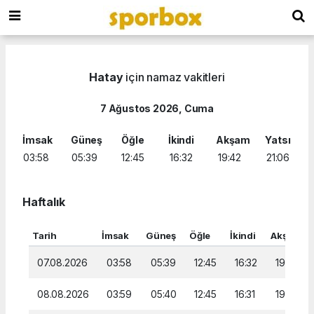
Hatay
için namaz vakitleri
7 Ağustos 2026, Cuma
İmsak
Güneş
Öğle
İkindi
Akşam
Yatsı
03:58
05:39
12:45
16:32
19:42
21:06
Haftalık
Tarih
İmsak
Güneş
Öğle
İkindi
Akşam
07.08.2026
03:58
05:39
12:45
16:32
19:42
08.08.2026
03:59
05:40
12:45
16:31
19:41