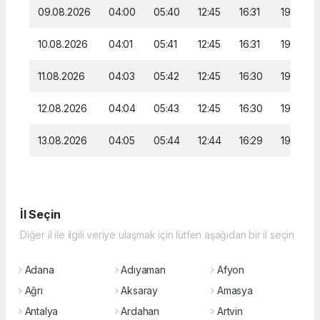
09.08.2026
04:00
05:40
12:45
16:31
19:39
10.08.2026
04:01
05:41
12:45
16:31
19:38
11.08.2026
04:03
05:42
12:45
16:30
19:37
12.08.2026
04:04
05:43
12:45
16:30
19:36
13.08.2026
04:05
05:44
12:44
16:29
19:35
İl Seçin
Diğer il ile ilgili veriye ulaşmak için lütfen aşağıdan bir il seçin
Adana
Adıyaman
Afyon
Ağrı
Aksaray
Amasya
Antalya
Ardahan
Artvin