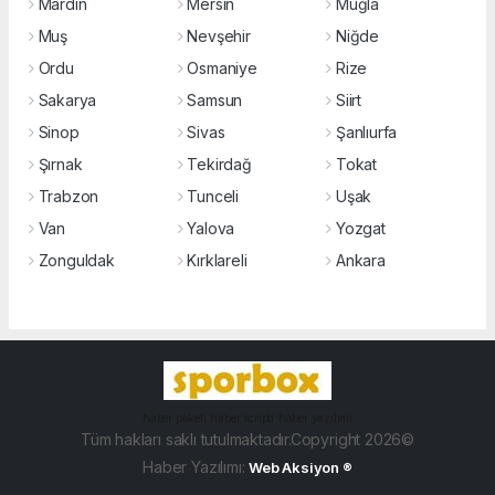
Mardin
Mersin
Muğla
Muş
Nevşehir
Niğde
Ordu
Osmaniye
Rize
Sakarya
Samsun
Siirt
Sinop
Sivas
Şanlıurfa
Şırnak
Tekirdağ
Tokat
Trabzon
Tunceli
Uşak
Van
Yalova
Yozgat
Zonguldak
Kırklareli
Ankara
haber paketi
haber scripti
haber yazılımı
Tüm hakları saklı tutulmaktadır.Copyright 2026©
Haber Yazılımı:
Web Aksiyon ®