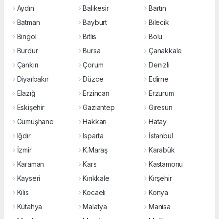
Aydın
Balıkesir
Bartın
Batman
Bayburt
Bilecik
Bingöl
Bitlis
Bolu
Burdur
Bursa
Çanakkale
Çankırı
Çorum
Denizli
Diyarbakır
Düzce
Edirne
Elazığ
Erzincan
Erzurum
Eskişehir
Gaziantep
Giresun
Gümüşhane
Hakkari
Hatay
Iğdır
Isparta
İstanbul
İzmir
K.Maraş
Karabük
Karaman
Kars
Kastamonu
Kayseri
Kırıkkale
Kırşehir
Kilis
Kocaeli
Konya
Kütahya
Malatya
Manisa