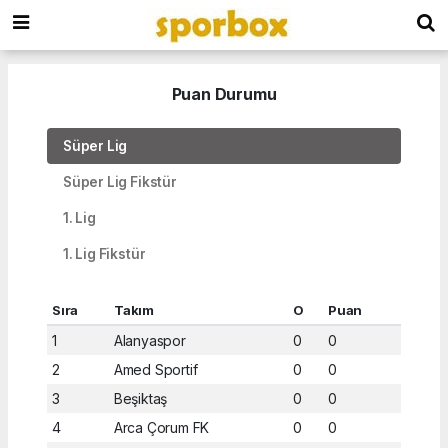
Puan Durumu
Süper Lig
Süper Lig Fikstür
1. Lig
1. Lig Fikstür
Sıra
Takım
O
Puan
1
Alanyaspor
0
0
2
Amed Sportif
0
0
3
Beşiktaş
0
0
4
Arca Çorum FK
0
0