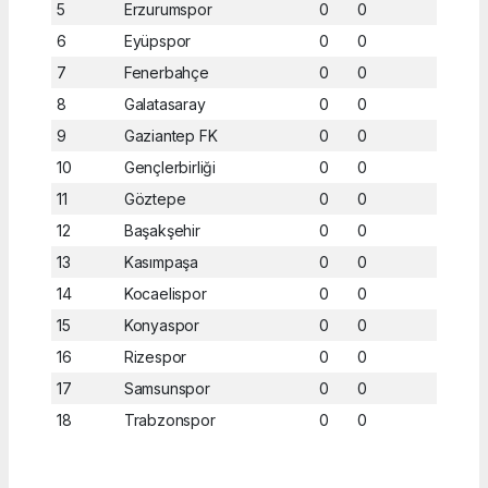
5
Erzurumspor
0
0
6
Eyüpspor
0
0
7
Fenerbahçe
0
0
8
Galatasaray
0
0
9
Gaziantep FK
0
0
10
Gençlerbirliği
0
0
11
Göztepe
0
0
12
Başakşehir
0
0
13
Kasımpaşa
0
0
14
Kocaelispor
0
0
15
Konyaspor
0
0
16
Rizespor
0
0
17
Samsunspor
0
0
18
Trabzonspor
0
0