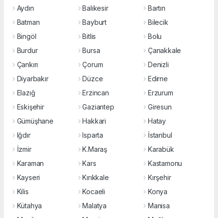
Aydın
Balıkesir
Bartın
Batman
Bayburt
Bilecik
Bingöl
Bitlis
Bolu
Burdur
Bursa
Çanakkale
Çankırı
Çorum
Denizli
Diyarbakır
Düzce
Edirne
Elazığ
Erzincan
Erzurum
Eskişehir
Gaziantep
Giresun
Gümüşhane
Hakkari
Hatay
Iğdır
Isparta
İstanbul
İzmir
K.Maraş
Karabük
Karaman
Kars
Kastamonu
Kayseri
Kırıkkale
Kırşehir
Kilis
Kocaeli
Konya
Kütahya
Malatya
Manisa