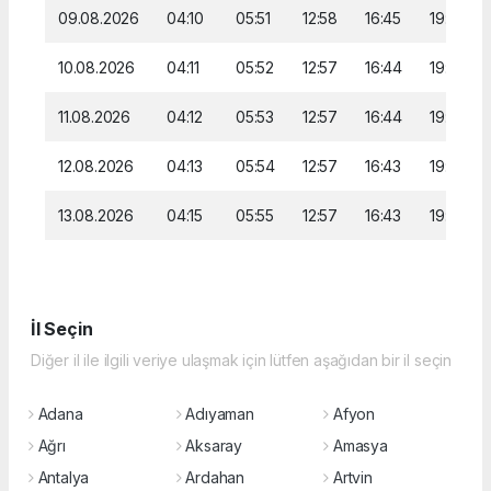
09.08.2026
04:10
05:51
12:58
16:45
19:53
10.08.2026
04:11
05:52
12:57
16:44
19:52
11.08.2026
04:12
05:53
12:57
16:44
19:51
12.08.2026
04:13
05:54
12:57
16:43
19:50
13.08.2026
04:15
05:55
12:57
16:43
19:49
İl Seçin
Diğer il ile ilgili veriye ulaşmak için lütfen aşağıdan bir il seçin
Adana
Adıyaman
Afyon
Ağrı
Aksaray
Amasya
Antalya
Ardahan
Artvin