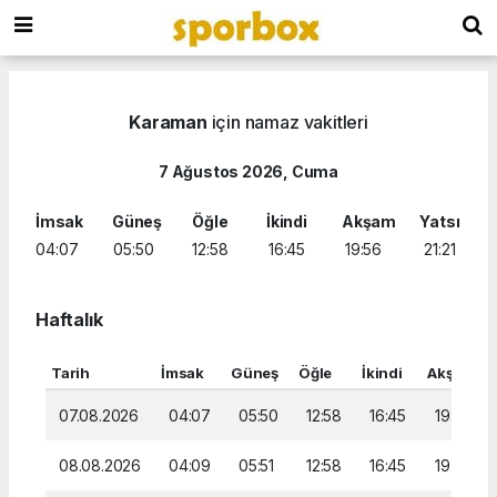
Karaman
için namaz vakitleri
7 Ağustos 2026, Cuma
İmsak
Güneş
Öğle
İkindi
Akşam
Yatsı
04:07
05:50
12:58
16:45
19:56
21:21
Haftalık
Tarih
İmsak
Güneş
Öğle
İkindi
Akşam
07.08.2026
04:07
05:50
12:58
16:45
19:56
08.08.2026
04:09
05:51
12:58
16:45
19:54