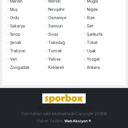
Mardin
Mersin
Muğla
Muş
Nevşehir
Niğde
Ordu
Osmaniye
Rize
Sakarya
Samsun
Siirt
Sinop
Sivas
Şanlıurfa
Şırnak
Tekirdağ
Tokat
Trabzon
Tunceli
Uşak
Van
Yalova
Yozgat
Zonguldak
Kırklareli
Ankara
haber paketi
haber scripti
haber yazılımı
Tüm hakları saklı tutulmaktadır.Copyright 2026©
Haber Yazılımı:
Web Aksiyon ®