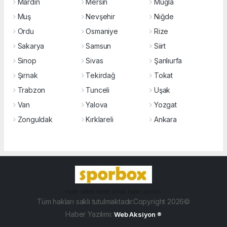
Mardin
Mersin
Muğla
Muş
Nevşehir
Niğde
Ordu
Osmaniye
Rize
Sakarya
Samsun
Siirt
Sinop
Sivas
Şanlıurfa
Şırnak
Tekirdağ
Tokat
Trabzon
Tunceli
Uşak
Van
Yalova
Yozgat
Zonguldak
Kırklareli
Ankara
haber paketi
haber scripti
haber yazılımı
Tüm hakları saklı tutulmaktadır.Copyright 2026©
Haber Yazılımı:
Web Aksiyon ®