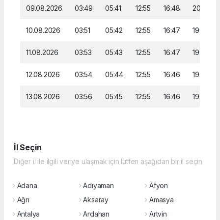
09.08.2026
03:49
05:41
12:55
16:48
20:00
10.08.2026
03:51
05:42
12:55
16:47
19:58
11.08.2026
03:53
05:43
12:55
16:47
19:57
12.08.2026
03:54
05:44
12:55
16:46
19:56
13.08.2026
03:56
05:45
12:55
16:46
19:54
İl Seçin
Diğer il ile ilgili veriye ulaşmak için lütfen aşağıdan bir il seçin
Adana
Adıyaman
Afyon
Ağrı
Aksaray
Amasya
Antalya
Ardahan
Artvin