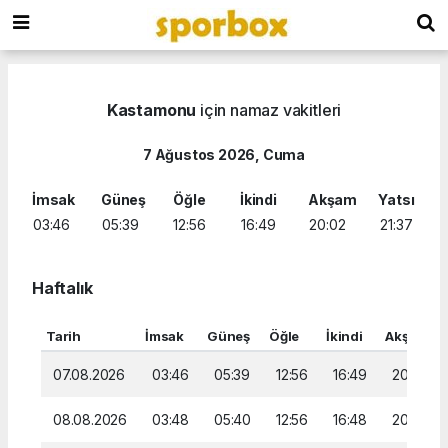
Kastamonu
için namaz vakitleri
7 Ağustos 2026, Cuma
İmsak
Güneş
Öğle
İkindi
Akşam
Yatsı
03:46
05:39
12:56
16:49
20:02
21:37
Haftalık
Tarih
İmsak
Güneş
Öğle
İkindi
Akşam
07.08.2026
03:46
05:39
12:56
16:49
20:02
08.08.2026
03:48
05:40
12:56
16:48
20:01