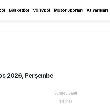
bol
Basketbol
Voleybol
Motor Sporları
At Yarışları
A
os 2026, Perşembe
Sunucu Saati
14:40