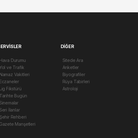
SERVİSLER
DİĞER
Hava Durumu
Sitede Ara
Yol ve Trafik
Anketler
Namaz Vakitleri
Biyografiler
Eczaneler
Rüya Tabirleri
Lig Fikstürü
Astroloji
Tarihte Bugün
Sinemalar
Seri İlanlar
Şehir Rehberi
Gazete Manşetleri