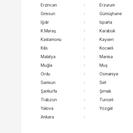
Erzincan
Erzurum
Giresun
Gümüşhane
Iğdır
Isparta
K.Maraş
Karabük
Kastamonu
Kayseri
Kilis
Kocaeli
Malatya
Manisa
Muğla
Muş
Ordu
Osmaniye
Samsun
Siirt
Şanlıurfa
Şırnak
Trabzon
Tunceli
Yalova
Yozgat
Ankara