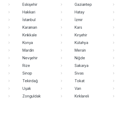
Eskişehir
Gaziantep
Hakkari
Hatay
İstanbul
İzmir
Karaman
Kars
Kırıkkale
Kırşehir
Konya
Kütahya
Mardin
Mersin
Nevşehir
Niğde
Rize
Sakarya
Sinop
Sivas
Tekirdağ
Tokat
Uşak
Van
Zonguldak
Kırklareli