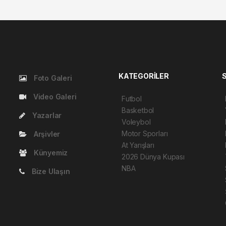
KATEGORİLER
Foto Galeri
Video Galeri
Futbol
Basketbol
Yazarlar
Voleybol
Motor Sporları
Arşivler
At Yarışları
Künyemiz
2026 Dünya Kupası
NBA
Bize Ulaşın