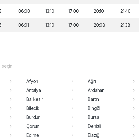
3
06:00
13:10
17:00
20:10
21:40
5
06:01
13:10
17:00
20:08
21:38
il seçin
Afyon
Ağrı
Antalya
Ardahan
Balıkesir
Bartın
Bilecik
Bingöl
Burdur
Bursa
Çorum
Denizli
Edirne
Elazığ