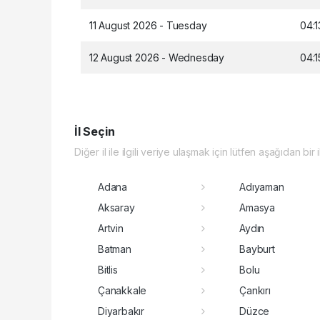
11 August 2026 - Tuesday
04:1
12 August 2026 - Wednesday
04:1
İl Seçin
Diğer il ile ilgili veriye ulaşmak için lütfen aşağıdan bir 
Adana
Adıyaman
Aksaray
Amasya
Artvin
Aydın
Batman
Bayburt
Bitlis
Bolu
Çanakkale
Çankırı
Diyarbakır
Düzce