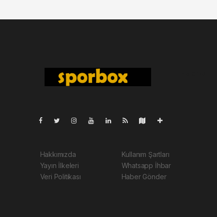
Pro-0.143
Hakkımızda
Kullanım Şartları
Yayın İlkeleri
Whatsapp İhbar
Veri Politikası
Haber Gönder