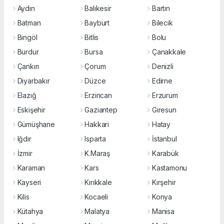
Aydın
Balıkesir
Bartın
Batman
Bayburt
Bilecik
Bingöl
Bitlis
Bolu
Burdur
Bursa
Çanakkale
Çankırı
Çorum
Denizli
Diyarbakır
Düzce
Edirne
Elazığ
Erzincan
Erzurum
Eskişehir
Gaziantep
Giresun
Gümüşhane
Hakkari
Hatay
Iğdır
Isparta
İstanbul
İzmir
K.Maraş
Karabük
Karaman
Kars
Kastamonu
Kayseri
Kırıkkale
Kırşehir
Kilis
Kocaeli
Konya
Kütahya
Malatya
Manisa