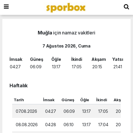
Muğla
için namaz vakitleri
7 Ağustos 2026, Cuma
İmsak
Güneş
Öğle
İkindi
Akşam
Yatsı
04:27
06:09
13:17
17:05
20:15
21:41
Haftalık
Tarih
İmsak
Güneş
Öğle
İkindi
Akşam
07.08.2026
04:27
06:09
13:17
17:05
20:15
08.08.2026
04:28
06:10
13:17
17:04
20:14