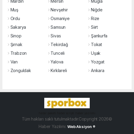
Mardin
Mersin
Muğla
Muş
Nevşehir
Niğde
Ordu
Osmaniye
Rize
Sakarya
Samsun
Siirt
Sinop
Sivas
Şanlıurfa
Şırnak
Tekirdağ
Tokat
Trabzon
Tunceli
Uşak
Van
Yalova
Yozgat
Zonguldak
Kırklareli
Ankara
haber paketi
haber scripti
haber yazılımı
Tüm hakları saklı tutulmaktadır.Copyright 2026©
Haber Yazılımı:
Web Aksiyon ®