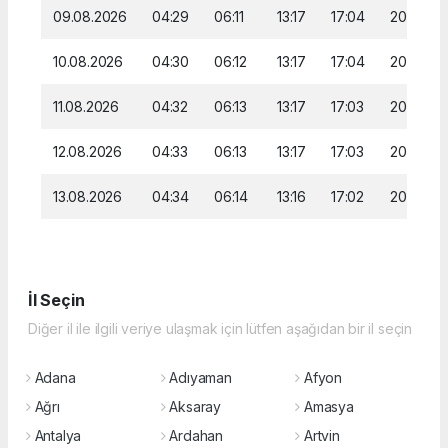
09.08.2026
04:29
06:11
13:17
17:04
20:13
10.08.2026
04:30
06:12
13:17
17:04
20:12
11.08.2026
04:32
06:13
13:17
17:03
20:11
12.08.2026
04:33
06:13
13:17
17:03
20:09
13.08.2026
04:34
06:14
13:16
17:02
20:08
İl Seçin
Diğer il ile ilgili veriye ulaşmak için lütfen aşağıdan bir il seçin
Adana
Adıyaman
Afyon
Ağrı
Aksaray
Amasya
Antalya
Ardahan
Artvin