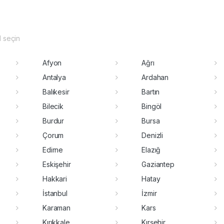
il seçin
Afyon
Ağrı
Antalya
Ardahan
Balıkesir
Bartın
Bilecik
Bingöl
Burdur
Bursa
Çorum
Denizli
Edirne
Elazığ
Eskişehir
Gaziantep
Hakkari
Hatay
İstanbul
İzmir
Karaman
Kars
Kırıkkale
Kırşehir