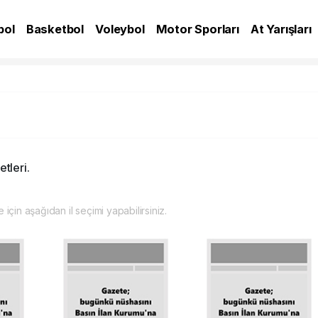
bol
Basketbol
Voleybol
Motor Sporları
At Yarışları
A
tleri.
 için aşağıdan il seçimi yapabilirsiniz.