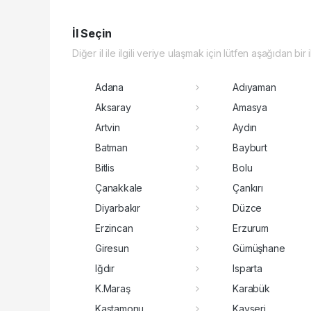
İl Seçin
Diğer il ile ilgili veriye ulaşmak için lütfen aşağıdan bir 
Adana
Adıyaman
Aksaray
Amasya
Artvin
Aydın
Batman
Bayburt
Bitlis
Bolu
Çanakkale
Çankırı
Diyarbakır
Düzce
Erzincan
Erzurum
Giresun
Gümüşhane
Iğdır
Isparta
K.Maraş
Karabük
Kastamonu
Kayseri