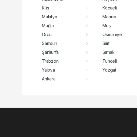
Kilis
Kocaeli
Malatya
Manisa
Muğla
Muş
Ordu
Osmaniye
Samsun
Siirt
Şanlıurfa
Şırnak
Trabzon
Tunceli
Yalova
Yozgat
Ankara