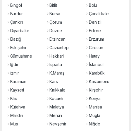
Bingöl
Bitlis
Bolu
Burdur
Bursa
Çanakkale
Çankırı
Çorum
Denizli
Diyarbakır
Düzce
Edirne
Elazığ
Erzincan
Erzurum
Eskişehir
Gaziantep
Giresun
Gümüşhane
Hakkari
Hatay
Iğdır
Isparta
İstanbul
İzmir
K.Maraş
Karabük
Karaman
Kars
Kastamonu
Kayseri
Kırıkkale
Kırşehir
Kilis
Kocaeli
Konya
Kütahya
Malatya
Manisa
Mardin
Mersin
Muğla
Muş
Nevşehir
Niğde