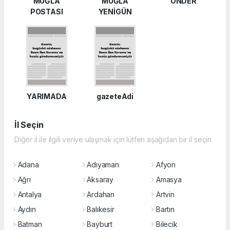
MUĞLA
MUĞLA
ÖNDER
POSTASI
YENİGÜN
YARIMADA
gazeteAdi
İl Seçin
Diğer il ile ilgili veriye ulaşmak için lütfen aşağıdan bir il seçin
Adana
Adıyaman
Afyon
Ağrı
Aksaray
Amasya
Antalya
Ardahan
Artvin
Aydın
Balıkesir
Bartın
Batman
Bayburt
Bilecik