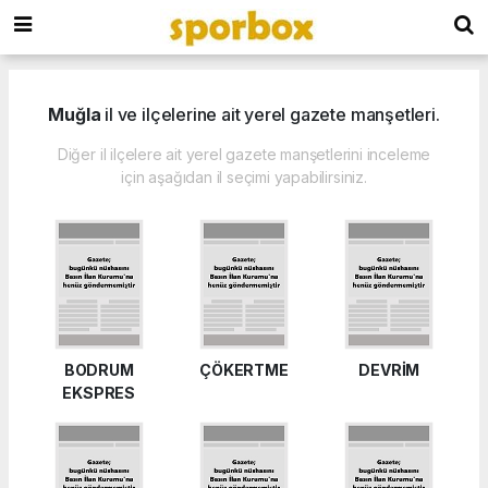
Muğla
il ve ilçelerine ait yerel gazete manşetleri.
Diğer il ilçelere ait yerel gazete manşetlerini inceleme
için aşağıdan il seçimi yapabilirsiniz.
BODRUM
ÇÖKERTME
DEVRİM
EKSPRES