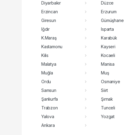
Diyarbakır
Düzce
Erzincan
Erzurum
Giresun
Gümüşhane
Iğdır
Isparta
K.Maraş
Karabük
Kastamonu
Kayseri
Kilis
Kocaeli
Malatya
Manisa
Muğla
Muş
Ordu
Osmaniye
Samsun
Siirt
Şanlıurfa
Şırnak
Trabzon
Tunceli
Yalova
Yozgat
Ankara