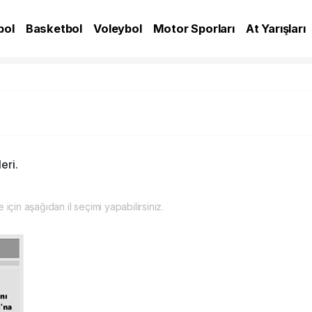
bol
Basketbol
Voleybol
Motor Sporları
At Yarışları
A
eri.
 için aşağıdan il seçimi yapabilirsiniz.