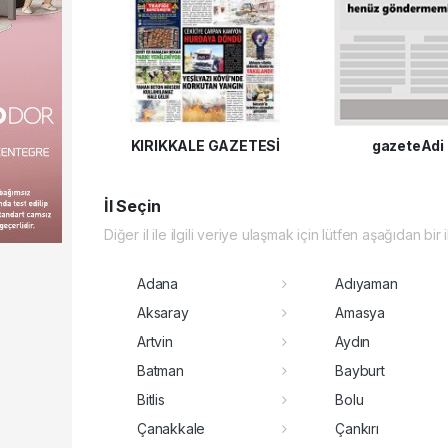
KIRIKKALE GAZETESİ
gazeteAdi
İl Seçin
Diğer il ile ilgili veriye ulaşmak için lütfen aşağıdan bir 
Adana
Adıyaman
Aksaray
Amasya
Artvin
Aydın
Batman
Bayburt
Bitlis
Bolu
Çanakkale
Çankırı