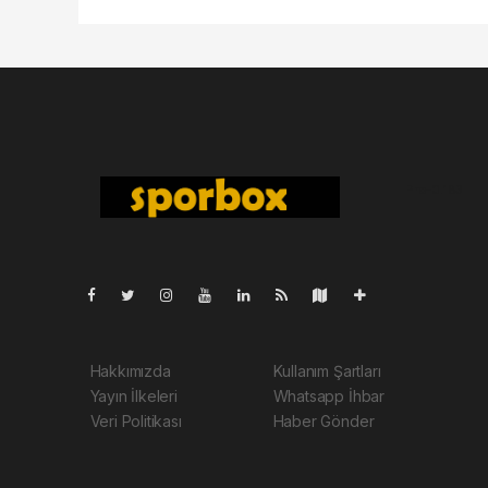
Pro-0.183
Hakkımızda
Kullanım Şartları
Yayın İlkeleri
Whatsapp İhbar
Veri Politikası
Haber Gönder