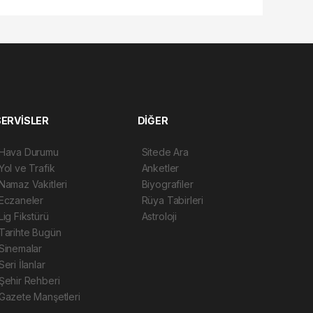
SERVİSLER
DİĞER
Hava Durumu
Sitede Ara
Yol ve Trafik
Anketler
Namaz Vakitleri
Biyografiler
Eczaneler
Rüya Tabirleri
Lig Fikstürü
Astroloji
Tarihte Bugün
Sinemalar
Seri İlanlar
Şehir Rehberi
Gazete Manşetleri