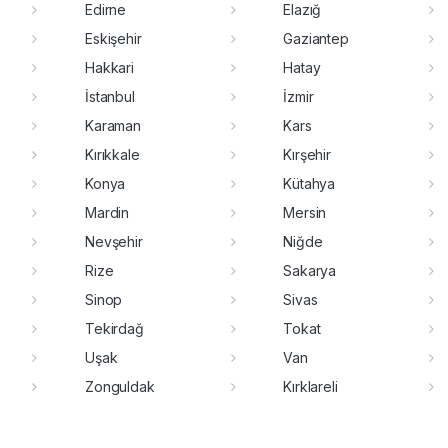
Edirne
Elazığ
Eskişehir
Gaziantep
Hakkari
Hatay
İstanbul
İzmir
Karaman
Kars
Kırıkkale
Kırşehir
Konya
Kütahya
Mardin
Mersin
Nevşehir
Niğde
Rize
Sakarya
Sinop
Sivas
Tekirdağ
Tokat
Uşak
Van
Zonguldak
Kırklareli