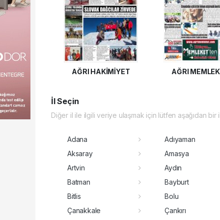
AĞRI HAKİMİYET
AĞRI MEMLE
İl Seçin
Diğer il ile ilgili veriye ulaşmak için lütfen aşağıdan bir 
Adana
Adıyaman
Aksaray
Amasya
Artvin
Aydın
Batman
Bayburt
Bitlis
Bolu
Çanakkale
Çankırı