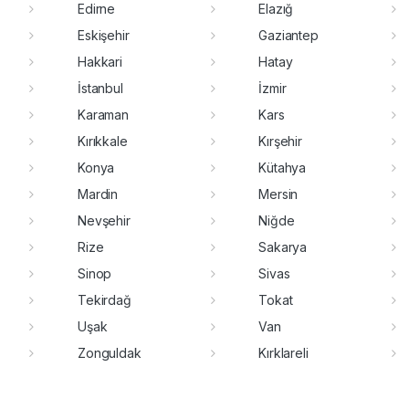
Edirne
Elazığ
Eskişehir
Gaziantep
Hakkari
Hatay
İstanbul
İzmir
Karaman
Kars
Kırıkkale
Kırşehir
Konya
Kütahya
Mardin
Mersin
Nevşehir
Niğde
Rize
Sakarya
Sinop
Sivas
Tekirdağ
Tokat
Uşak
Van
Zonguldak
Kırklareli