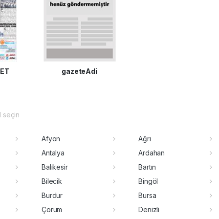
KET
gazeteAdi
il seçin
Afyon
Ağrı
Antalya
Ardahan
Balıkesir
Bartın
Bilecik
Bingöl
Burdur
Bursa
Çorum
Denizli