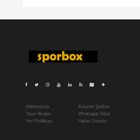
Pro-0.159
Hakkımızda
Kullanım Şartları
Yayın İlkeleri
Whatsapp İhbar
Veri Politikası
Haber Gönder