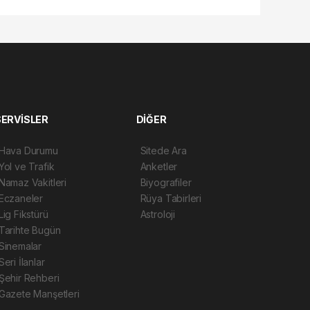
SERVİSLER
DİĞER
Hava Durumu
Sitede Ara
Yol ve Trafik
Anketler
Namaz Vakitleri
Biyografiler
Eczaneler
Rüya Tabirleri
Lig Fikstürü
Astroloji
Tarihte Bugün
Sinemalar
Seri İlanlar
Şehir Rehberi
Gazete Manşetleri