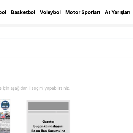
bol
Basketbol
Voleybol
Motor Sporları
At Yarışları
A
 için aşağıdan il seçimi yapabilirsiniz.