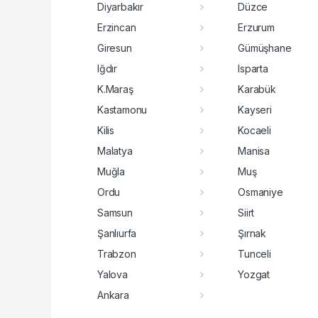
Diyarbakır
Düzce
Erzincan
Erzurum
Giresun
Gümüşhane
Iğdır
Isparta
K.Maraş
Karabük
Kastamonu
Kayseri
Kilis
Kocaeli
Malatya
Manisa
Muğla
Muş
Ordu
Osmaniye
Samsun
Siirt
Şanlıurfa
Şırnak
Trabzon
Tunceli
Yalova
Yozgat
Ankara