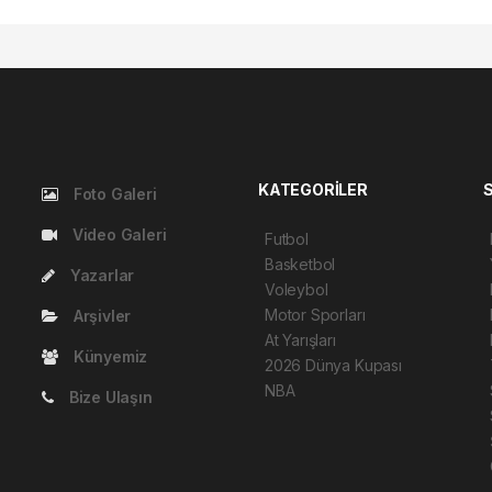
KATEGORİLER
Foto Galeri
Video Galeri
Futbol
Basketbol
Yazarlar
Voleybol
Motor Sporları
Arşivler
At Yarışları
Künyemiz
2026 Dünya Kupası
NBA
Bize Ulaşın