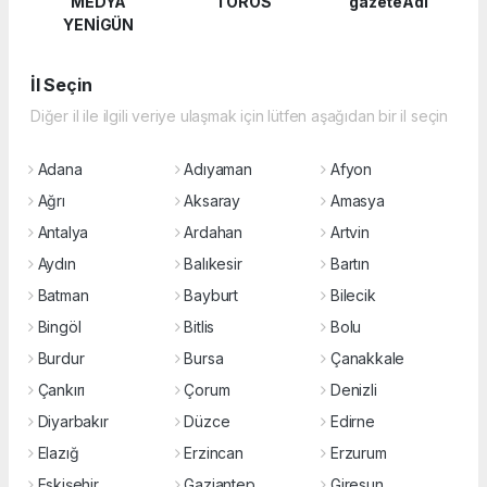
MEDYA
TOROS
gazeteAdi
YENİGÜN
İl Seçin
Diğer il ile ilgili veriye ulaşmak için lütfen aşağıdan bir il seçin
Adana
Adıyaman
Afyon
Ağrı
Aksaray
Amasya
Antalya
Ardahan
Artvin
Aydın
Balıkesir
Bartın
Batman
Bayburt
Bilecik
Bingöl
Bitlis
Bolu
Burdur
Bursa
Çanakkale
Çankırı
Çorum
Denizli
Diyarbakır
Düzce
Edirne
Elazığ
Erzincan
Erzurum
Eskişehir
Gaziantep
Giresun