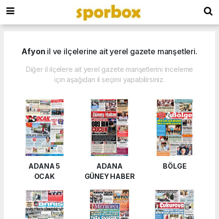
Afyon
il ve ilçelerine ait yerel gazete manşetleri.
Diğer il ilçelere ait yerel gazete manşetlerini inceleme
için aşağıdan il seçimi yapabilirsiniz.
ADANA 5
ADANA
BÖLGE
OCAK
GÜNEY HABER