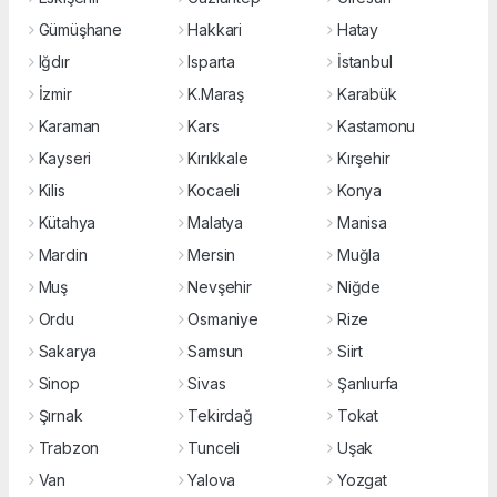
Gümüşhane
Hakkari
Hatay
Iğdır
Isparta
İstanbul
İzmir
K.Maraş
Karabük
Karaman
Kars
Kastamonu
Kayseri
Kırıkkale
Kırşehir
Kilis
Kocaeli
Konya
Kütahya
Malatya
Manisa
Mardin
Mersin
Muğla
Muş
Nevşehir
Niğde
Ordu
Osmaniye
Rize
Sakarya
Samsun
Siirt
Sinop
Sivas
Şanlıurfa
Şırnak
Tekirdağ
Tokat
Trabzon
Tunceli
Uşak
Van
Yalova
Yozgat