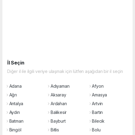
İl Seçin
Diğer il ile ilgili veriye ulaşmak için lütfen aşağıdan bir il seçin
Adana
Adıyaman
Afyon
Ağrı
Aksaray
Amasya
Antalya
Ardahan
Artvin
Aydın
Balıkesir
Bartın
Batman
Bayburt
Bilecik
Bingöl
Bitlis
Bolu