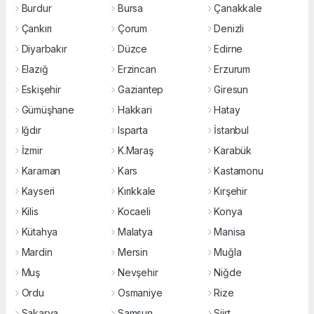
Burdur
Bursa
Çanakkale
Çankırı
Çorum
Denizli
Diyarbakır
Düzce
Edirne
Elazığ
Erzincan
Erzurum
Eskişehir
Gaziantep
Giresun
Gümüşhane
Hakkari
Hatay
Iğdır
Isparta
İstanbul
İzmir
K.Maraş
Karabük
Karaman
Kars
Kastamonu
Kayseri
Kırıkkale
Kırşehir
Kilis
Kocaeli
Konya
Kütahya
Malatya
Manisa
Mardin
Mersin
Muğla
Muş
Nevşehir
Niğde
Ordu
Osmaniye
Rize
Sakarya
Samsun
Siirt