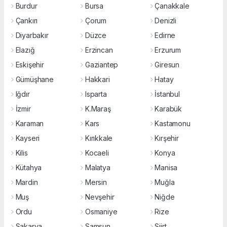
Burdur
Bursa
Çanakkale
Çankırı
Çorum
Denizli
Diyarbakır
Düzce
Edirne
Elazığ
Erzincan
Erzurum
Eskişehir
Gaziantep
Giresun
Gümüşhane
Hakkari
Hatay
Iğdır
Isparta
İstanbul
İzmir
K.Maraş
Karabük
Karaman
Kars
Kastamonu
Kayseri
Kırıkkale
Kırşehir
Kilis
Kocaeli
Konya
Kütahya
Malatya
Manisa
Mardin
Mersin
Muğla
Muş
Nevşehir
Niğde
Ordu
Osmaniye
Rize
Sakarya
Samsun
Siirt