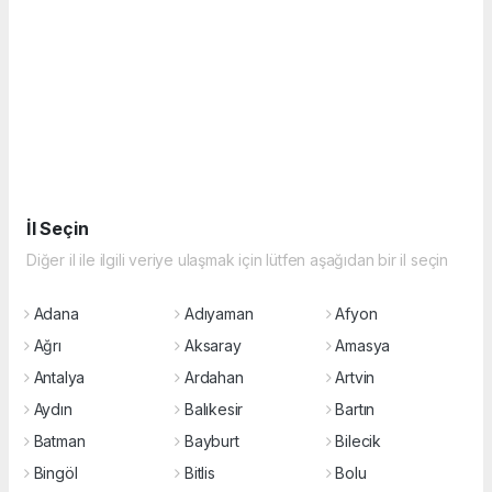
İl Seçin
Diğer il ile ilgili veriye ulaşmak için lütfen aşağıdan bir il seçin
Adana
Adıyaman
Afyon
Ağrı
Aksaray
Amasya
Antalya
Ardahan
Artvin
Aydın
Balıkesir
Bartın
Batman
Bayburt
Bilecik
Bingöl
Bitlis
Bolu