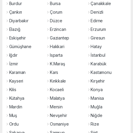
Burdur
Bursa
Çanakkale
Çankırı
Çorum
Denizli
Diyarbakır
Düzce
Edirne
Elazığ
Erzincan
Erzurum
Eskişehir
Gaziantep
Giresun
Gümüşhane
Hakkari
Hatay
Iğdır
Isparta
İstanbul
İzmir
K.Maraş
Karabük
Karaman
Kars
Kastamonu
Kayseri
Kırıkkale
Kırşehir
Kilis
Kocaeli
Konya
Kütahya
Malatya
Manisa
Mardin
Mersin
Muğla
Muş
Nevşehir
Niğde
Ordu
Osmaniye
Rize
Sakarya
Samsun
Siirt