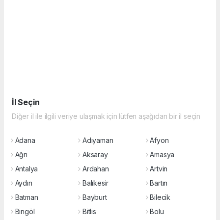
İl Seçin
Diğer il ile ilgili veriye ulaşmak için lütfen aşağıdan bir il seçin
Adana
Adıyaman
Afyon
Ağrı
Aksaray
Amasya
Antalya
Ardahan
Artvin
Aydın
Balıkesir
Bartın
Batman
Bayburt
Bilecik
Bingöl
Bitlis
Bolu