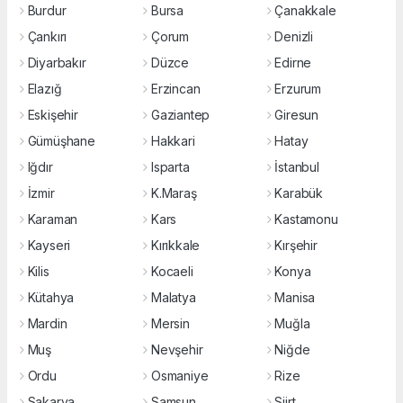
Burdur
Bursa
Çanakkale
Çankırı
Çorum
Denizli
Diyarbakır
Düzce
Edirne
Elazığ
Erzincan
Erzurum
Eskişehir
Gaziantep
Giresun
Gümüşhane
Hakkari
Hatay
Iğdır
Isparta
İstanbul
İzmir
K.Maraş
Karabük
Karaman
Kars
Kastamonu
Kayseri
Kırıkkale
Kırşehir
Kilis
Kocaeli
Konya
Kütahya
Malatya
Manisa
Mardin
Mersin
Muğla
Muş
Nevşehir
Niğde
Ordu
Osmaniye
Rize
Sakarya
Samsun
Siirt