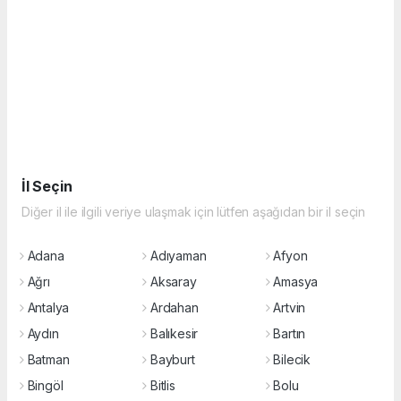
İl Seçin
Diğer il ile ilgili veriye ulaşmak için lütfen aşağıdan bir il seçin
Adana
Adıyaman
Afyon
Ağrı
Aksaray
Amasya
Antalya
Ardahan
Artvin
Aydın
Balıkesir
Bartın
Batman
Bayburt
Bilecik
Bingöl
Bitlis
Bolu