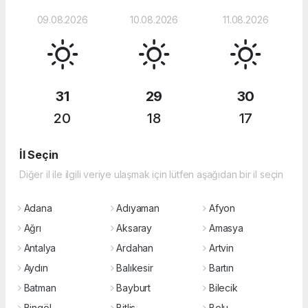
09.08.2026
10.08.2026
11.08.2026
31
29
30
20
18
17
İl Seçin
Diğer il ile ilgili veriye ulaşmak için lütfen aşağıdan bir il seçin
Adana
Adıyaman
Afyon
Ağrı
Aksaray
Amasya
Antalya
Ardahan
Artvin
Aydın
Balıkesir
Bartın
Batman
Bayburt
Bilecik
Bingöl
Bitlis
Bolu