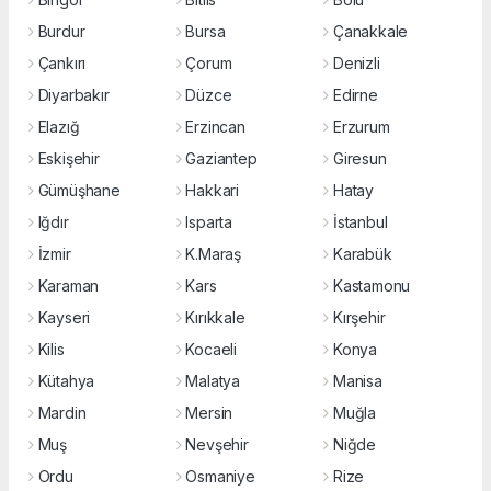
Burdur
Bursa
Çanakkale
Çankırı
Çorum
Denizli
Diyarbakır
Düzce
Edirne
Elazığ
Erzincan
Erzurum
Eskişehir
Gaziantep
Giresun
Gümüşhane
Hakkari
Hatay
Iğdır
Isparta
İstanbul
İzmir
K.Maraş
Karabük
Karaman
Kars
Kastamonu
Kayseri
Kırıkkale
Kırşehir
Kilis
Kocaeli
Konya
Kütahya
Malatya
Manisa
Mardin
Mersin
Muğla
Muş
Nevşehir
Niğde
Ordu
Osmaniye
Rize