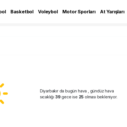
bol
Basketbol
Voleybol
Motor Sporları
At Yarışları
A
Diyarbakır da bugün hava
, gündüz hava
sıcaklığı
39
gece ise
25
olması bekleniyor.