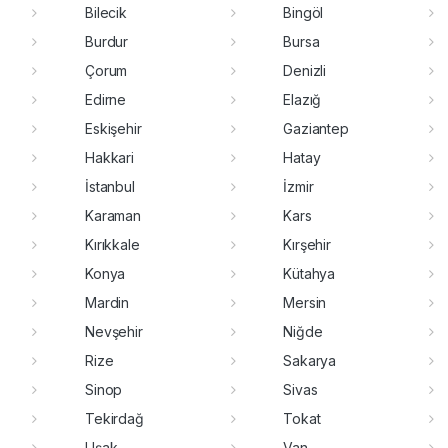
Bilecik
Bingöl
Burdur
Bursa
Çorum
Denizli
Edirne
Elazığ
Eskişehir
Gaziantep
Hakkari
Hatay
İstanbul
İzmir
Karaman
Kars
Kırıkkale
Kırşehir
Konya
Kütahya
Mardin
Mersin
Nevşehir
Niğde
Rize
Sakarya
Sinop
Sivas
Tekirdağ
Tokat
Uşak
Van