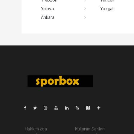
Yalova
Yozgat
Ankara
Pro-0.126
Hakkımızda
Kullanım Şartları