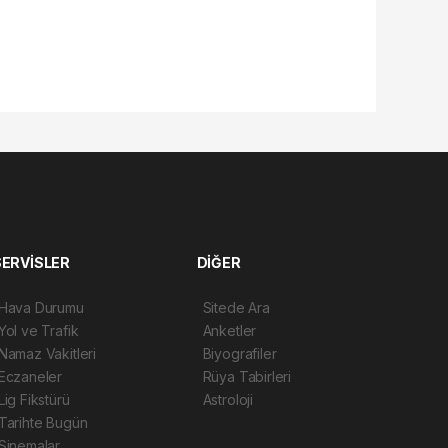
SERVİSLER
DİĞER
Hava Durumu
Sitede Ara
Yol ve Trafik
Anketler
Namaz Vakitleri
Biyografiler
Eczaneler
Rüya Tabirleri
Lig Fikstürü
Astroloji
Tarihte Bugün
Sinemalar