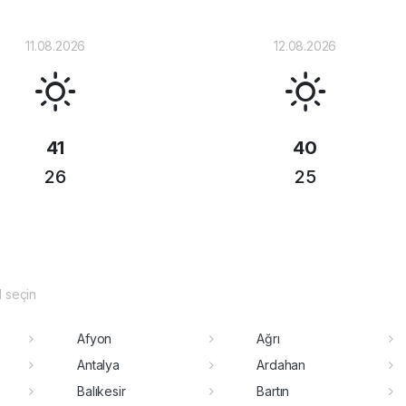
11.08.2026
12.08.2026
41
40
26
25
il seçin
Afyon
Ağrı
Antalya
Ardahan
Balıkesir
Bartın