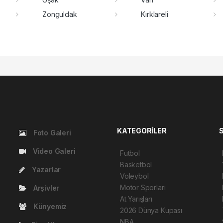
Zonguldak
Kırklareli
KATEGORİLER
Foto Galeri
Video Galeri
Futbol
Basketbol
Yazarlar
Voleybol
Motor Sporları
Arşivler
At Yarışları
Künyemiz
2026 Dünya Kupası
NBA