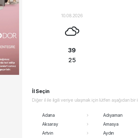
10.08.2026
39
25
İl Seçin
Diğer il ile ilgili veriye ulaşmak için lütfen aşağıdan bir 
Adana
Adıyaman
Aksaray
Amasya
Artvin
Aydın