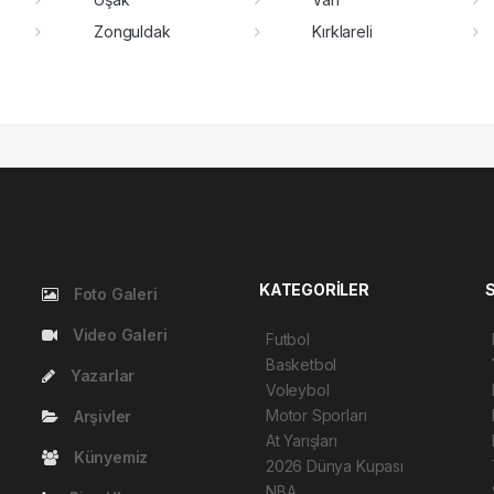
Zonguldak
Kırklareli
KATEGORİLER
Foto Galeri
Video Galeri
Futbol
Basketbol
Yazarlar
Voleybol
Motor Sporları
Arşivler
At Yarışları
Künyemiz
2026 Dünya Kupası
NBA