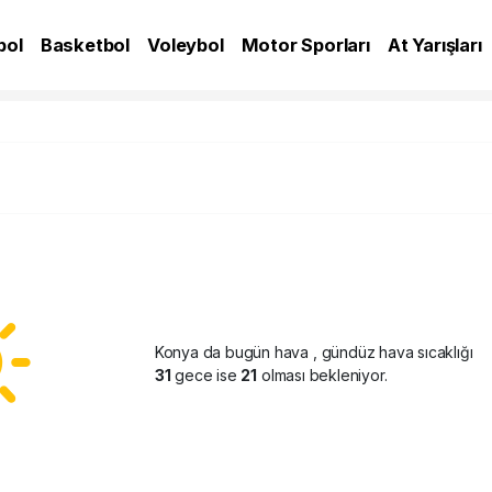
bol
Basketbol
Voleybol
Motor Sporları
At Yarışları
A
Konya da bugün hava
, gündüz hava sıcaklığı
31
gece ise
21
olması bekleniyor.