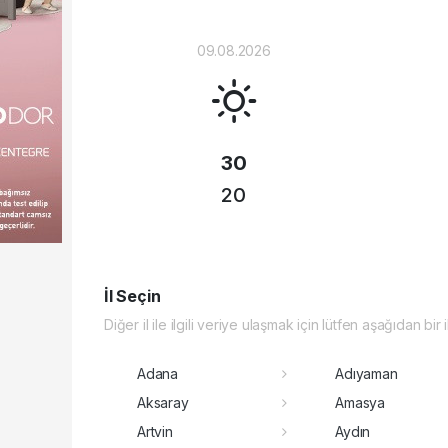
09.08.2026
30
20
İl Seçin
Diğer il ile ilgili veriye ulaşmak için lütfen aşağıdan bir 
Adana
Adıyaman
Aksaray
Amasya
Artvin
Aydın