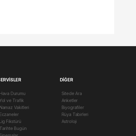
SERVİSLER
DİĞER
Hava Durumu
Sitede Ara
Yol ve Trafik
Anketler
Namaz Vakitleri
Biyografiler
Eczaneler
Rüya Tabirleri
Lig Fikstürü
Astroloji
Tarihte Bugün
Sinemalar