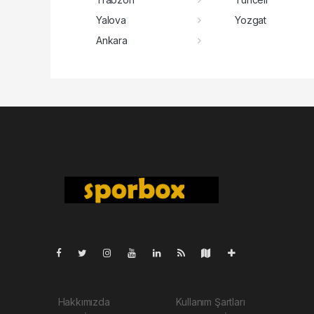
Yalova
Yozgat
Ankara
Pro-0.165
Hakkımızda
Kullanım Şartları