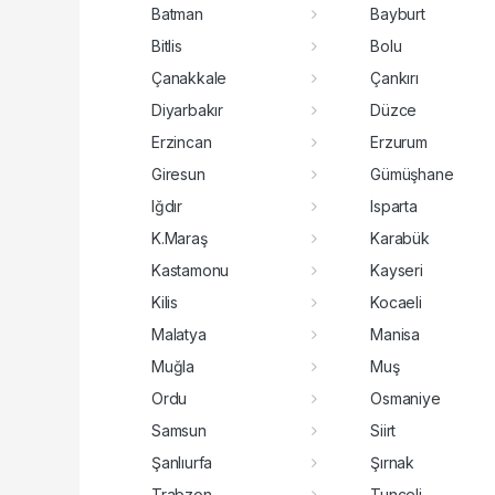
Batman
Bayburt
Bitlis
Bolu
Çanakkale
Çankırı
Diyarbakır
Düzce
Erzincan
Erzurum
Giresun
Gümüşhane
Iğdır
Isparta
K.Maraş
Karabük
Kastamonu
Kayseri
Kilis
Kocaeli
Malatya
Manisa
Muğla
Muş
Ordu
Osmaniye
Samsun
Siirt
Şanlıurfa
Şırnak
Trabzon
Tunceli