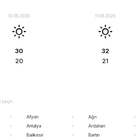
10.08.2026
11.08.2026
30
32
20
21
il seçin
Afyon
Ağrı
Antalya
Ardahan
Balıkesir
Bartın