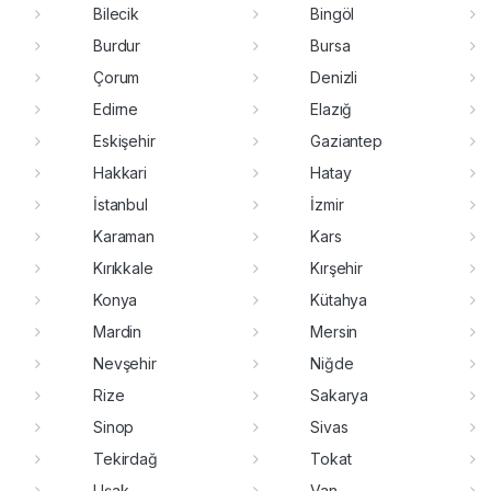
Bilecik
Bingöl
Burdur
Bursa
Çorum
Denizli
Edirne
Elazığ
Eskişehir
Gaziantep
Hakkari
Hatay
İstanbul
İzmir
Karaman
Kars
Kırıkkale
Kırşehir
Konya
Kütahya
Mardin
Mersin
Nevşehir
Niğde
Rize
Sakarya
Sinop
Sivas
Tekirdağ
Tokat
Uşak
Van