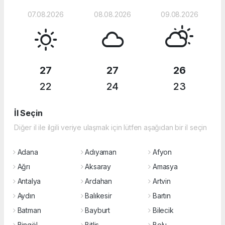
07.08.2026
08.08.2026
09.08.2026
27
27
26
22
24
23
İl Seçin
Diğer il ile ilgili veriye ulaşmak için lütfen aşağıdan bir il seçin
Adana
Adıyaman
Afyon
Ağrı
Aksaray
Amasya
Antalya
Ardahan
Artvin
Aydın
Balıkesir
Bartın
Batman
Bayburt
Bilecik
Bingöl
Bitlis
Bolu