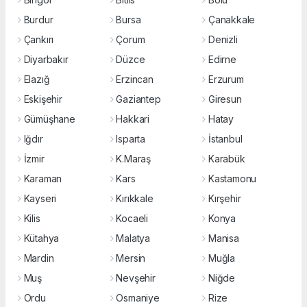
Burdur
Bursa
Çanakkale
Çankırı
Çorum
Denizli
Diyarbakır
Düzce
Edirne
Elazığ
Erzincan
Erzurum
Eskişehir
Gaziantep
Giresun
Gümüşhane
Hakkari
Hatay
Iğdır
Isparta
İstanbul
İzmir
K.Maraş
Karabük
Karaman
Kars
Kastamonu
Kayseri
Kırıkkale
Kırşehir
Kilis
Kocaeli
Konya
Kütahya
Malatya
Manisa
Mardin
Mersin
Muğla
Muş
Nevşehir
Niğde
Ordu
Osmaniye
Rize