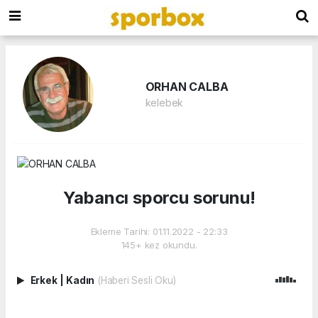
ORHAN CALBA
kelebek
Yabancı sporcu sorunu!
Ekleme Tarihi: 01.11.2022 - 22:33
145+ kez okundu.
Erkek
|
Kadın
(Haberi Sesli Oku)