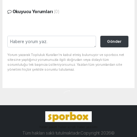
Okuyucu Yorumları
(0)
Gönder
Yorum yazarak Topluluk Kuralları’nı kabul etmiş bulunuyor ve sporbox.net
sitesine yaptığınız yorumunuzla ilgili doğrudan veya dolaylı tüm
sorumluluğu tek başınıza üstleniyorsunuz. Yazılan tüm yorumlardan site
yönetimi hiçbir şekilde sorumlu tutulamaz.
haber paketi
haber scripti
haber yazılımı
Tüm hakları saklı tutulmaktadır.Copyright 2026©