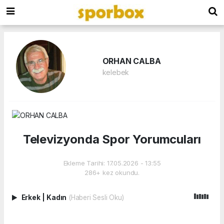
ORHAN CALBA
kelebek
Televizyonda Spor Yorumcuları
Ekleme Tarihi: 17.05.2026 - 13:55
286+ kez okundu.
Erkek
|
Kadın
(Haberi Sesli Oku)