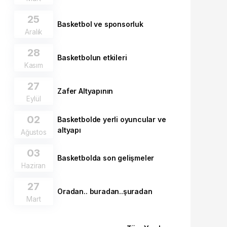
25
Basketbol ve sponsorluk
Aralık
28
Basketbolun etkileri
Kasım
27
Zafer Altyapının
Eylül
02
Basketbolde yerli oyuncular ve
altyapı
Ağustos
03
Basketbolda son gelişmeler
Haziran
27
Oradan.. buradan..şuradan
Mart