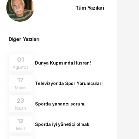
Tüm Yazıları
Diğer Yazıları
01
Dünya Kupasında Hüsran!
Ağustos
17
Televizyonda Spor Yorumcuları
Mayıs
23
Sporda yabancı sorunu
Nisan
12
Sporda iyi yönetici olmak
Mart