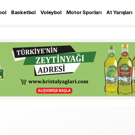
bol
Basketbol
Voleybol
Motor Sporları
At Yarışları
A