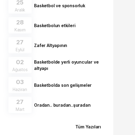
25
Basketbol ve sponsorluk
Aralık
28
Basketbolun etkileri
Kasım
27
Zafer Altyapının
Eylül
02
Basketbolde yerli oyuncular ve
altyapı
Ağustos
03
Basketbolda son gelişmeler
Haziran
27
Oradan.. buradan..şuradan
Mart
Tüm Yazıları