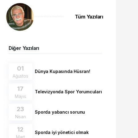
Tüm Yazıları
Diğer Yazıları
01
Dünya Kupasında Hüsran!
Ağustos
17
Televizyonda Spor Yorumcuları
Mayıs
23
Sporda yabancı sorunu
Nisan
12
Sporda iyi yönetici olmak
Mart