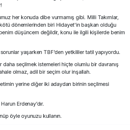
!
uz her konuda dibe vurmamış gibi. Milli Takımlar,
kötü dönemlerinden biri Hidayet'in başkan olduğu
im düşüncem değildir, konu ile ilgili kişilerde benim
runlar yaşarken TBF’den yetkililer tatil yapıyordu.
Bir daha seçilmek istemeleri hiçte olumlu bir davranış
hale olmaz, adil bir seçim olur inşallah.
timin yerine diğer iki adaydan birinin seçilmesi
Harun Erdenay’dır.
ünüp öyle oyunuzu kullanın.