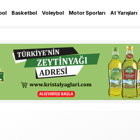
bol
Basketbol
Voleybol
Motor Sporları
At Yarışları
A