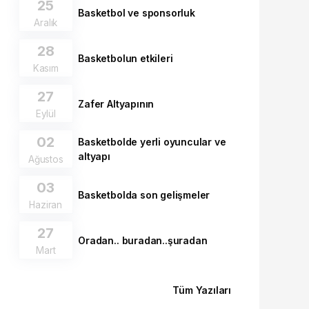
25
Basketbol ve sponsorluk
Aralık
28
Basketbolun etkileri
Kasım
27
Zafer Altyapının
Eylül
02
Basketbolde yerli oyuncular ve
altyapı
Ağustos
03
Basketbolda son gelişmeler
Haziran
27
Oradan.. buradan..şuradan
Mart
Tüm Yazıları