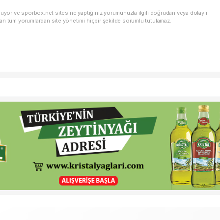
nuyor ve sporbox.net sitesine yaptığınız yorumunuzla ilgili doğrudan veya dolaylı
an tüm yorumlardan site yönetimi hiçbir şekilde sorumlu tutulamaz.