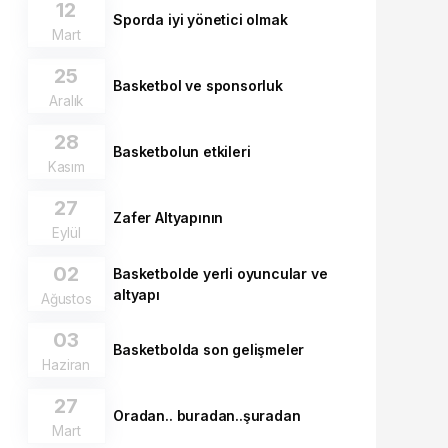
12
Sporda iyi yönetici olmak
Mart
25
Basketbol ve sponsorluk
Aralık
28
Basketbolun etkileri
Kasım
27
Zafer Altyapının
Eylül
02
Basketbolde yerli oyuncular ve
altyapı
Ağustos
03
Basketbolda son gelişmeler
Haziran
27
Oradan.. buradan..şuradan
Mart