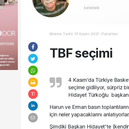
kelebek
Ekleme Tarihi: 01 Kasım 2021 -Pazartesi
TBF seçimi
4 Kasım’da Türkiye Basket
seçime gidiliyor, sürpriz
Hidayet Türkoğlu başkanlı
Harun ve Erman basın toplantıların
için neler yapacaklarını anlatıyorlar
Şimdiki Başkan Hidayet'te (kendinc