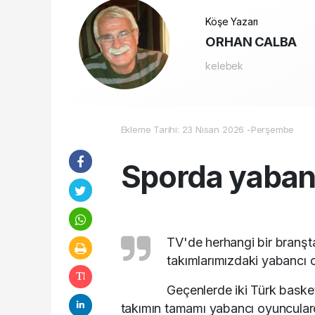
Köşe Yazarı
ORHAN CALBA
kelebek
Ekleme Tarihi: 23 Nisan 2026 -Perşembe
Sporda yaban
TV'de herhangi bir branşta
takımlarımızdaki yabancı o
Geçenlerde iki Türk basket
takımın tamamı yabancı oyuncularda