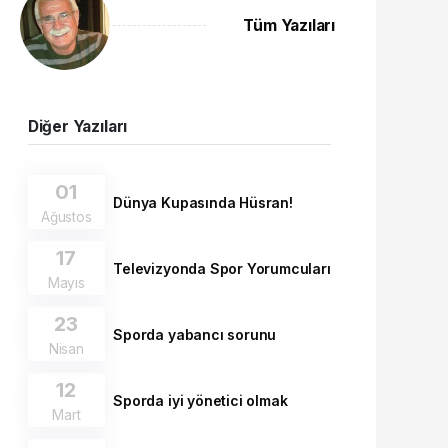
Tüm Yazıları
Diğer Yazıları
01
Dünya Kupasında Hüsran!
Ağustos
17
Televizyonda Spor Yorumcuları
Mayıs
23
Sporda yabancı sorunu
Nisan
12
Sporda iyi yönetici olmak
Mart