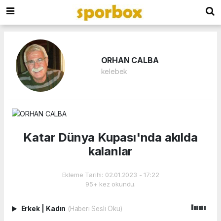
ORHAN CALBA
kelebek
Katar Dünya Kupası'nda akılda
kalanlar
Ekleme Tarihi: 02.01.2023 - 17:22
95+ kez okundu.
Erkek
|
Kadın
(Haberi Sesli Oku)