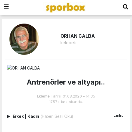
ORHAN CALBA
kelebek
Antrenörler ve altyapı..
Ekleme Tarihi: 01.08.2020 - 14:35
1757+ kez okundu.
Erkek
|
Kadın
(Haberi Sesli Oku)