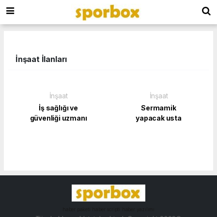
İnşaat İlanları
İnşaat
İnşaat
İş sağlığı ve
Sermamik
güvenliği uzmanı
yapacak usta
haber paketi
haber scripti
haber yazılımı