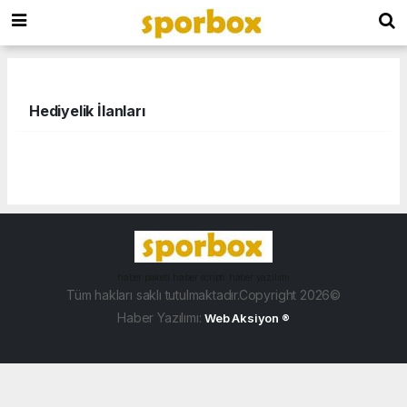
Hediyelik İlanları
haber paketi
haber scripti
haber yazılımı
Tüm hakları saklı tutulmaktadır.Copyright 2026©
Haber Yazılımı:
Web Aksiyon ®