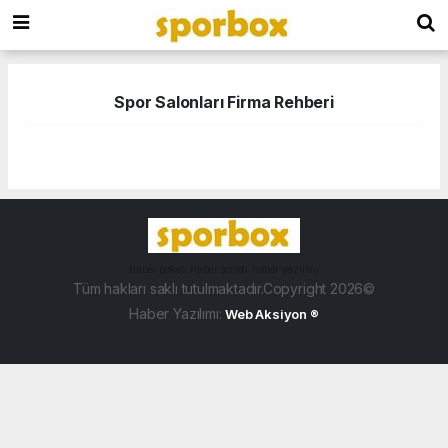
Spor Salonları Firma Rehberi
haber paketi
haber scripti
haber yazılımı
Tüm hakları saklı tutulmaktadır.Copyright 2026©
Haber Yazılımı:
Web Aksiyon ®