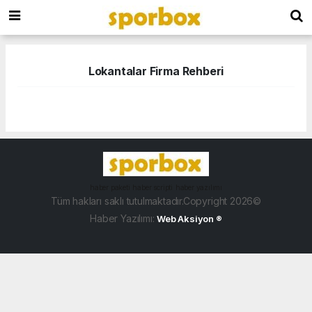
Lokantalar Firma Rehberi
haber paketi
haber scripti
haber yazılımı
Tüm hakları saklı tutulmaktadır.Copyright 2026©
Haber Yazılımı:
Web Aksiyon ®