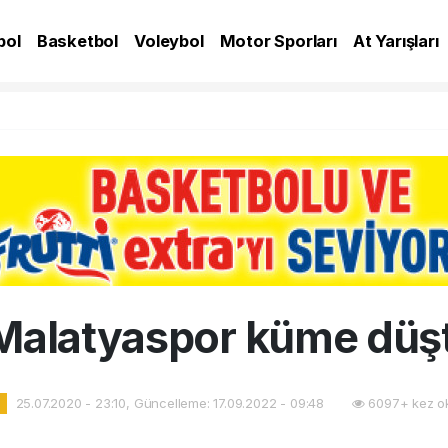
bol
Basketbol
Voleybol
Motor Sporları
At Yarışları
A
Malatyaspor küme düş
25.07.2020 - 23:10, Güncelleme: 17.09.2022 - 09:48
6097+ kez o