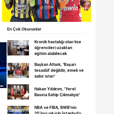
En Çok Okunanlar
Kronik hastalığı olan lise
öğrencileri uzaktan
eğitim alabilecek
Başkan Altıok, ‘Başarı
tesadüf değildir, emek ve
sabır ister’
Hakan Yıldırım, ‘Yerel
Basına Sahip Çıkmalıyız’
NBA ve FIBA, BWB’nin
25’inci yılı için İstanbul’u