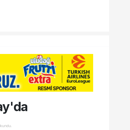
ay'da
kundu.