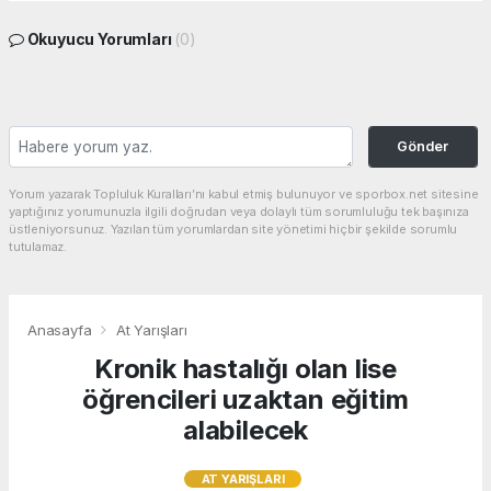
Okuyucu Yorumları
(0)
Gönder
Yorum yazarak Topluluk Kuralları’nı kabul etmiş bulunuyor ve sporbox.net sitesine
yaptığınız yorumunuzla ilgili doğrudan veya dolaylı tüm sorumluluğu tek başınıza
üstleniyorsunuz. Yazılan tüm yorumlardan site yönetimi hiçbir şekilde sorumlu
tutulamaz.
Anasayfa
At Yarışları
Kronik hastalığı olan lise
öğrencileri uzaktan eğitim
alabilecek
AT YARIŞLARI