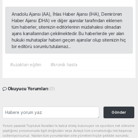
Anadolu Ajansı (AA), İhlas Haber Ajansı (İHA), Demirören
Haber Ajansı (DHA) ve diğer ajanslar tarafından eklenen
tüm haberler, sitemizin editörlerinin müdahalesi olmadan
ajans kanallarından çekilmektedir. Bu haberlerde yer alan
hukuki muhataplar haberi geçen ajanslar olup sitemizin hiç
bir editörü sorumlu tutulamaz...
#uzaktan eğitim
#kronik hasta
Okuyucu Yorumları
(0)
Gönder
Yorum yazarak Topluluk Kuralları’nı kabul etmiş bulunuyor ve sporbox.net sitesine
yaptığınız yorumunuzla ilgili doğrudan veya dolaylı tüm sorumluluğu tek başınıza
üstleniyorsunuz. Yazılan tüm yorumlardan site yönetimi hiçbir şekilde sorumlu