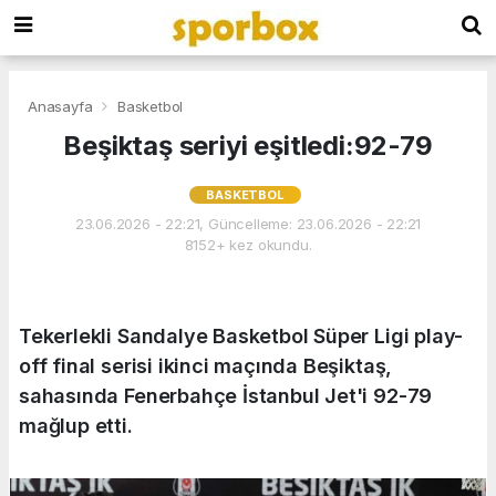
Anasayfa
Basketbol
Beşiktaş seriyi eşitledi:92-79
BASKETBOL
23.06.2026 - 22:21, Güncelleme: 23.06.2026 - 22:21
8152+ kez okundu.
Tekerlekli Sandalye Basketbol Süper Ligi play-
off final serisi ikinci maçında Beşiktaş,
sahasında Fenerbahçe İstanbul Jet'i 92-79
mağlup etti.