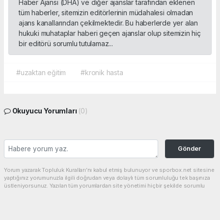
Haber Ajansı (DHA) ve diğer ajanslar tarafından eklenen
tüm haberler, sitemizin editörlerinin müdahalesi olmadan
ajans kanallarından çekilmektedir. Bu haberlerde yer alan
hukuki muhataplar haberi geçen ajanslar olup sitemizin hiç
bir editörü sorumlu tutulamaz...
#uzaktan eğitim
#kronik hasta
Okuyucu Yorumları
(0)
Gönder
Yorum yazarak Topluluk Kuralları’nı kabul etmiş bulunuyor ve sporbox.net sitesine
yaptığınız yorumunuzla ilgili doğrudan veya dolaylı tüm sorumluluğu tek başınıza
üstleniyorsunuz. Yazılan tüm yorumlardan site yönetimi hiçbir şekilde sorumlu
tutulamaz.