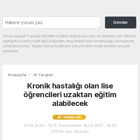
Gönder
Yorum yazarak Topluluk Kuralları’nı kabul etmiş bulunuyor ve sporbox.net sitesine
yaptığınız yorumunuzla ilgili doğrudan veya dolaylı tüm sorumluluğu tek başınıza
üstleniyorsunuz. Yazılan tüm yorumlardan site yönetimi hiçbir şekilde sorumlu
tutulamaz.
Anasayfa
At Yarışları
Kronik hastalığı olan lise
öğrencileri uzaktan eğitim
alabilecek
AT YARIŞLARI
27.08.2020 - 15:11, Güncelleme: 18.05.2021 - 16:23
10376+ kez okundu.