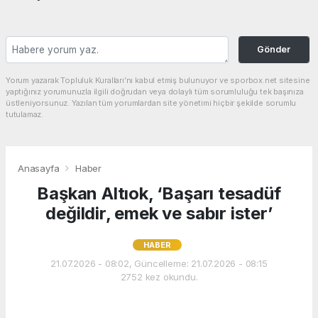
Gönder
Yorum yazarak Topluluk Kuralları’nı kabul etmiş bulunuyor ve sporbox.net sitesine
yaptığınız yorumunuzla ilgili doğrudan veya dolaylı tüm sorumluluğu tek başınıza
üstleniyorsunuz. Yazılan tüm yorumlardan site yönetimi hiçbir şekilde sorumlu
tutulamaz.
Anasayfa
Haber
Başkan Altıok, ‘Başarı tesadüf
değildir, emek ve sabır ister’
HABER
21.07.2026 - 08:02, Güncelleme: 21.07.2026 - 08:15
2752 kez okundu.