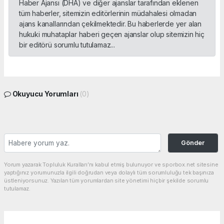
Haber Ajansı (DHA) ve diğer ajanslar tarafından eklenen
tüm haberler, sitemizin editörlerinin müdahalesi olmadan
ajans kanallarından çekilmektedir. Bu haberlerde yer alan
hukuki muhataplar haberi geçen ajanslar olup sitemizin hiç
bir editörü sorumlu tutulamaz...
Okuyucu Yorumları
(0)
Gönder
Yorum yazarak Topluluk Kuralları’nı kabul etmiş bulunuyor ve sporbox.net sitesine
yaptığınız yorumunuzla ilgili doğrudan veya dolaylı tüm sorumluluğu tek başınıza
üstleniyorsunuz. Yazılan tüm yorumlardan site yönetimi hiçbir şekilde sorumlu
tutulamaz.