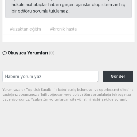
hukuki muhataplar haberi geçen ajanslar olup sitemizin hiç
bir editörü sorumlu tutulamaz...
#uzaktan eğitim
#kronik hasta
Okuyucu Yorumları
(0)
Gönder
Yorum yazarak Topluluk Kuralları’nı kabul etmiş bulunuyor ve sporbox.net sitesine
yaptığınız yorumunuzla ilgili doğrudan veya dolaylı tüm sorumluluğu tek başınıza
üstleniyorsunuz. Yazılan tüm yorumlardan site yönetimi hiçbir şekilde sorumlu
tutulamaz.