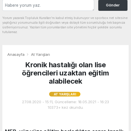
Gönder
Yorum yazarak Topluluk Kuralları’nı kabul etmiş bulunuyor ve sporbox.net sitesine
yaptığınız yorumunuzla ilgili doğrudan veya dolaylı tüm sorumluluğu tek başınıza
üstleniyorsunuz. Yazılan tüm yorumlardan site yönetimi hiçbir şekilde sorumlu
tutulamaz.
Anasayfa
At Yarışları
Kronik hastalığı olan lise
öğrencileri uzaktan eğitim
alabilecek
AT YARIŞLARI
27.08.2020 - 15:11, Güncelleme: 18.05.2021 - 16:23
10373+ kez okundu.