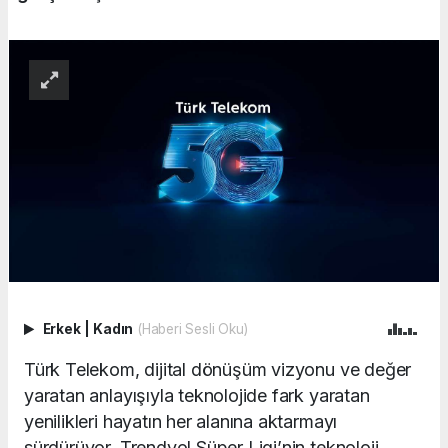
Erkek
|
Kadın
(Haberi Sesli Oku)
Türk Telekom, dijital dönüşüm vizyonu ve değer
yaratan anlayışıyla teknolojide fark yaratan
yenilikleri hayatın her alanına aktarmayı
sürdürüyor.
Trendyol Süper Ligi’nin teknoloji