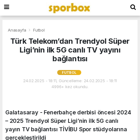
Anasayfa
Futbol
Türk Telekom’dan Trendyol Süper
Ligi’nin ilk 5G canlı TV yayını
bağlantısı
FUTBOL
24.02.2025 - 18:11, Güncelleme: 24.02.2025 - 18:11
4996+ kez okundu.
Galatasaray - Fenerbahçe derbisi öncesi 2024
– 2025 Trendyol Süper Ligi’nin ilk 5G canlı
yayın TV bağlantısı TİVİBU Spor stüdyolarına
gerçekleştirildi