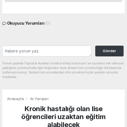
Okuyucu Yorumları
(0)
Gönder
Yorum yazarak Topluluk Kuralları’nı kabul etmiş bulunuyor ve sporbox.net sitesine
yaptığınız yorumunuzla ilgili doğrudan veya dolaylı tüm sorumluluğu tek başınıza
üstleniyorsunuz. Yazılan tüm yorumlardan site yönetimi hiçbir şekilde sorumlu
tutulamaz.
Anasayfa
At Yarışları
Kronik hastalığı olan lise
öğrencileri uzaktan eğitim
alabilecek