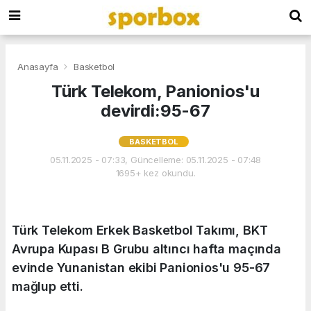
Anasayfa
Basketbol
Türk Telekom, Panionios'u
devirdi:95-67
BASKETBOL
05.11.2025 - 07:33, Güncelleme: 05.11.2025 - 07:48
1695+ kez okundu.
Türk Telekom Erkek Basketbol Takımı, BKT
Avrupa Kupası B Grubu altıncı hafta maçında
evinde Yunanistan ekibi Panionios'u 95-67
mağlup etti.