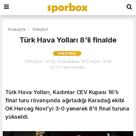
Anasayfa
Voleybol
Türk Hava Yolları 8'li finalde
VOLEYBOL
13.11.2024 - 21:16, Güncelleme: 13.11.2024 - 21:16
2777+ kez okundu.
Türk Hava Yolları, Kadınlar CEV Kupası 16'lı
final turu rövanşında ağırladığı Karadağ ekibi
OK Herceg Novi'yi 3-0 yenerek 8'li final turuna
yükseldi.