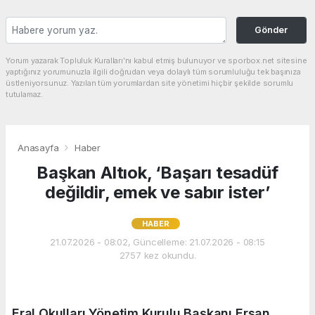
Gönder
Yorum yazarak Topluluk Kuralları’nı kabul etmiş bulunuyor ve sporbox.net sitesine
yaptığınız yorumunuzla ilgili doğrudan veya dolaylı tüm sorumluluğu tek başınıza
üstleniyorsunuz. Yazılan tüm yorumlardan site yönetimi hiçbir şekilde sorumlu
tutulamaz.
Anasayfa
Haber
Başkan Altıok, ‘Başarı tesadüf
değildir, emek ve sabır ister’
HABER
21.07.2026 - 08:02, Güncelleme: 21.07.2026 - 08:15
2757 kez okundu.
Eral Okulları Yönetim Kurulu Başkanı Ersan