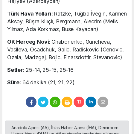
Hajiyev (Azerbaycan)
Türk Hava Yolları:
Ratzke, Tuğba İvegin, Karmen
Aksoy, Büşra Kılıçlı, Bergmann, Alecrim (Melis
Yılmaz, Ada Korkmaz, Buse Kayacan)
OK Herceg Novi:
Chabonenko, Guncheva,
Vasileva, Osadchuk, Galic, Radiskovic (Cenovic,
Ozala, Madzgaj, Bojic, Einarsdottir, Stevanovic)
Setler:
25-14, 25-15, 25-16
Süre:
64 dakika (21, 21, 22)
Anadolu Ajansı (AA), İhlas Haber Ajansı (İHA), Demirören
Haber Ajansı (DHA) ve diğer ajanslar tarafından eklenen