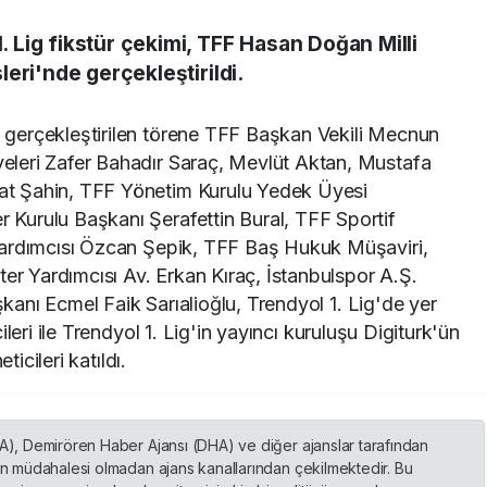
Lig fikstür çekimi, TFF Hasan Doğan Milli
eri'nde gerçekleştirildi.
gerçekleştirilen törene TFF Başkan Vekili Mecnun
leri Zafer Bahadır Saraç, Mevlüt Aktan, Mustafa
t Şahin, TFF Yönetim Kurulu Yedek Üyesi
Kurulu Başkanı Şerafettin Bural, TFF Sportif
Yardımcısı Özcan Şepik, TFF Baş Hukuk Müşaviri,
ter Yardımcısı Av. Erkan Kıraç, İstanbulspor A.Ş.
aşkanı Ecmel Faik Sarıalioğlu, Trendyol 1. Lig'de yer
leri ile Trendyol 1. Lig'in yayıncı kuruluşu Digiturk'ün
ticileri katıldı.
HA), Demirören Haber Ajansı (DHA) ve diğer ajanslar tarafından
nin müdahalesi olmadan ajans kanallarından çekilmektedir. Bu