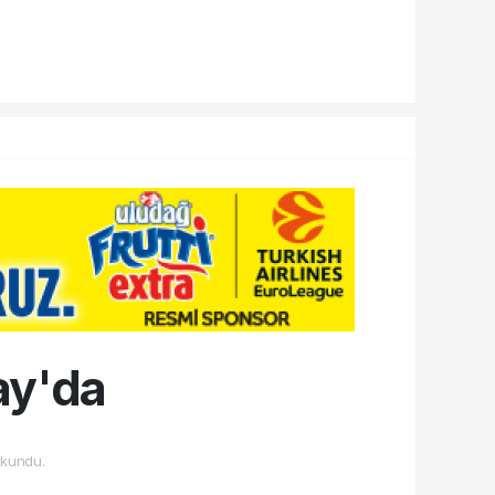
ay'da
kundu.