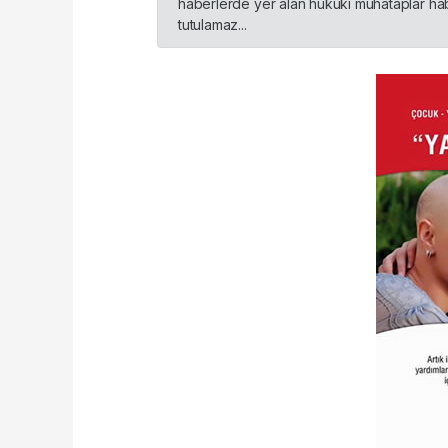
haberlerde yer alan hukuki muhataplar habe
tutulamaz...