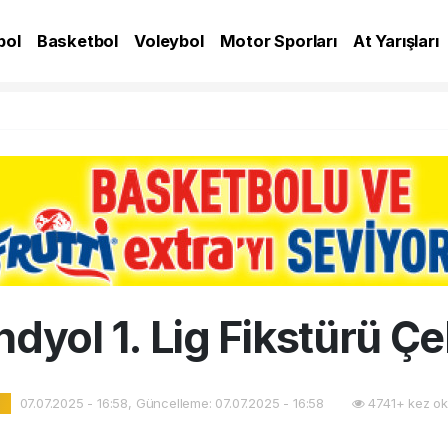
bol
Basketbol
Voleybol
Motor Sporları
At Yarışları
A
dyol 1. Lig Fikstürü Çe
07.07.2025 - 16:58, Güncelleme: 07.07.2025 - 16:58
4741+ kez ok