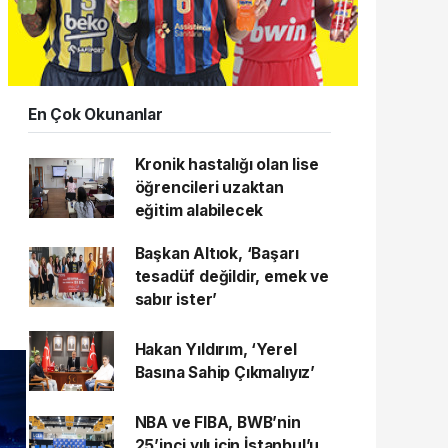
En Çok Okunanlar
Kronik hastalığı olan lise
öğrencileri uzaktan
eğitim alabilecek
Başkan Altıok, ‘Başarı
tesadüf değildir, emek ve
sabır ister’
Hakan Yıldırım, ‘Yerel
Basına Sahip Çıkmalıyız’
NBA ve FIBA, BWB’nin
25’inci yılı için İstanbul’u