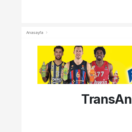
Anasayfa
TransAna