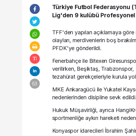
Türkiye Futbol Federasyonu (
Lig'den 9 kulübü Profesyonel F
TFF'den yapılan açıklamaya göre ş
olayları, merdivenlerin boş bırakıl
PFDK'ye gönderildi.
Fenerbahçe ile Bitexen Giresunspor,
verilirken, Beşiktaş, Trabzonspor
tezahürat gerekçeleriyle kurula yol
MKE Ankaragücü ile Yukatel Kayseri
nedenlerinden disipline sevk edildi
Hukuk Müşavirliği, ayrıca HangiK
sportmenliğe aykırı hareketi neden
Konyaspor idarecileri İbrahim Şahin