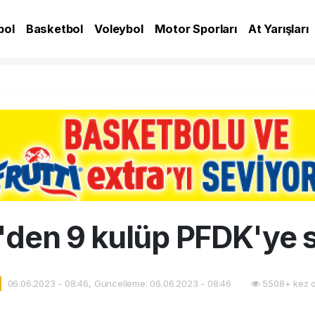
bol
Basketbol
Voleybol
Motor Sporları
At Yarışları
A
'den 9 kulüp PFDK'ye s
06.06.2023 - 08:46, Güncelleme: 06.06.2023 - 08:46
5508+ kez 