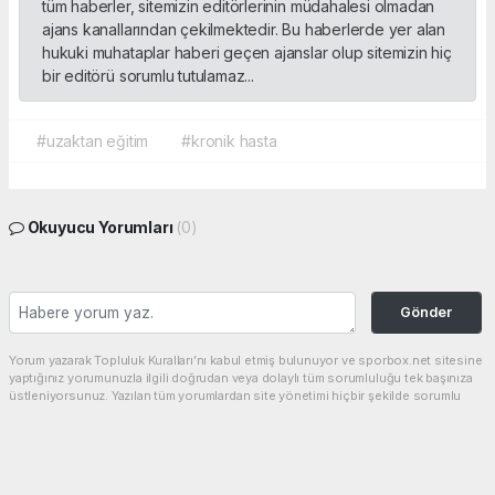
tüm haberler, sitemizin editörlerinin müdahalesi olmadan
ajans kanallarından çekilmektedir. Bu haberlerde yer alan
hukuki muhataplar haberi geçen ajanslar olup sitemizin hiç
bir editörü sorumlu tutulamaz...
#uzaktan eğitim
#kronik hasta
Okuyucu Yorumları
(0)
Gönder
Yorum yazarak Topluluk Kuralları’nı kabul etmiş bulunuyor ve sporbox.net sitesine
yaptığınız yorumunuzla ilgili doğrudan veya dolaylı tüm sorumluluğu tek başınıza
üstleniyorsunuz. Yazılan tüm yorumlardan site yönetimi hiçbir şekilde sorumlu
tutulamaz.