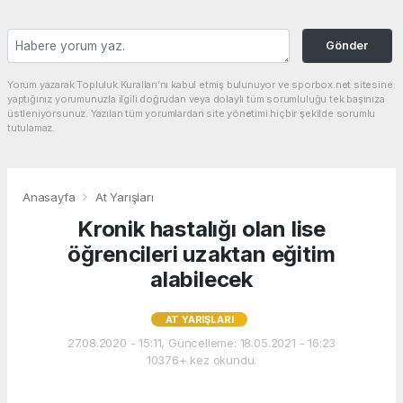
Gönder
Yorum yazarak Topluluk Kuralları’nı kabul etmiş bulunuyor ve sporbox.net sitesine
yaptığınız yorumunuzla ilgili doğrudan veya dolaylı tüm sorumluluğu tek başınıza
üstleniyorsunuz. Yazılan tüm yorumlardan site yönetimi hiçbir şekilde sorumlu
tutulamaz.
Anasayfa
At Yarışları
Kronik hastalığı olan lise
öğrencileri uzaktan eğitim
alabilecek
AT YARIŞLARI
27.08.2020 - 15:11, Güncelleme: 18.05.2021 - 16:23
10376+ kez okundu.