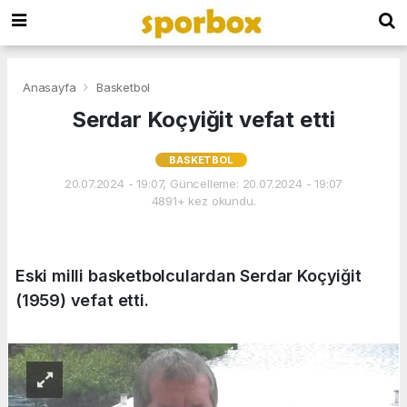
Anasayfa
Basketbol
Serdar Koçyiğit vefat etti
BASKETBOL
20.07.2024 - 19:07, Güncelleme: 20.07.2024 - 19:07
4891+ kez okundu.
Eski milli basketbolculardan Serdar Koçyiğit
(1959) vefat etti.