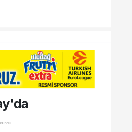
ay'da
kundu.