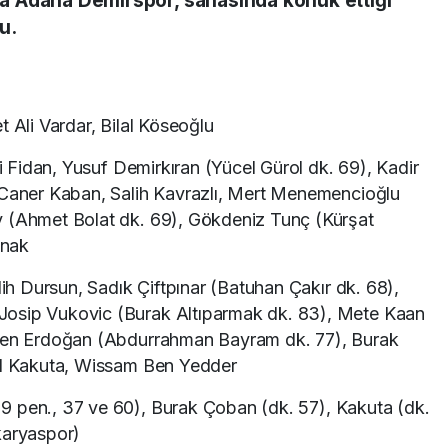
nda Adana Demirspor, sahasında konuk ettiği
u.
Ali Vardar, Bilal Köseoğlu
i Fidan, Yusuf Demirkıran (Yücel Gürol dk. 69), Kadir
 Caner Kaban, Salih Kavrazlı, Mert Menemencioğlu
y (Ahmet Bolat dk. 69), Gökdeniz Tunç (Kürşat
ynak
h Dursun, Sadık Çiftpınar (Batuhan Çakır dk. 68),
Josip Vukovic (Burak Altıparmak dk. 83), Mete Kaan
Eren Erdoğan (Abdurrahman Bayram dk. 77), Burak
ael Kakuta, Wissam Ben Yedder
 pen., 37 ve 60), Burak Çoban (dk. 57), Kakuta (dk.
karyaspor)