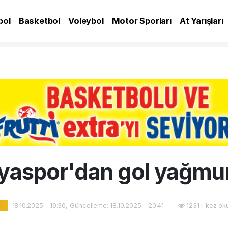
bol
Basketbol
Voleybol
Motor Sporları
At Yarışları
A
yaspor'dan gol yağmu
18.10.2025 - 19:30, Güncelleme: 18.10.2025 - 20:41
1231+ kez ok