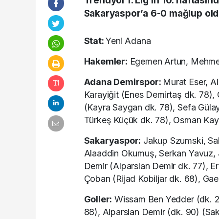
Trendyol 1. Lig’in 10. haftası
Sakaryaspor’a 6-0 mağlup old
Stat:
Yeni Adana
Hakemler:
Egemen Artun, Mehmet 
Adana Demirspor:
Murat Eser, Al
Karayiğit (Enes Demirtaş dk. 78),
(Kayra Saygan dk. 78), Sefa Güla
Türkeş Küçük dk. 78), Osman Ka
Sakaryaspor:
Jakup Szumski, Sali
Alaaddin Okumuş, Serkan Yavuz, 
Demir (Alparslan Demir dk. 77), 
Çoban (Rijad Kobiljar dk. 68), G
Goller:
Wissam Ben Yedder (dk. 29
88), Alparslan Demir (dk. 90) (Sa