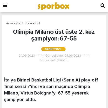
Anasayfa
Basketbol
Olimpia Milano üst üste 2. kez
şampiyon:67-55
BASKETBOL
24.06.2023 - 11:11, Güncelleme: 24.06.2023 - 11:11
5309+ kez okundu.
İtalya Birinci Basketbol Ligi (Serie A) play-off
final serisi 7'inci ve son maçında Olimpia
Milano, Virtus Bologna'yı 67-55 yenerek
şampiyon oldu.