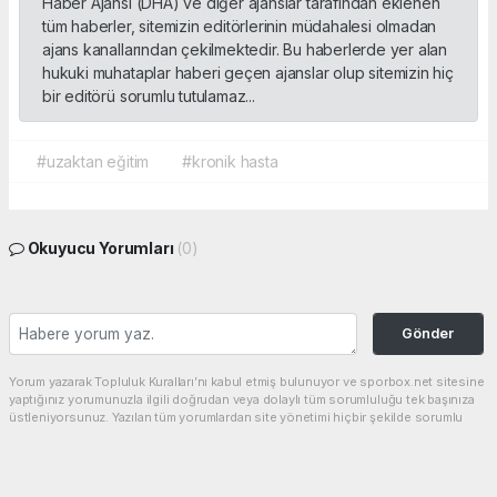
Haber Ajansı (DHA) ve diğer ajanslar tarafından eklenen
tüm haberler, sitemizin editörlerinin müdahalesi olmadan
ajans kanallarından çekilmektedir. Bu haberlerde yer alan
hukuki muhataplar haberi geçen ajanslar olup sitemizin hiç
bir editörü sorumlu tutulamaz...
#uzaktan eğitim
#kronik hasta
Okuyucu Yorumları
(0)
Gönder
Yorum yazarak Topluluk Kuralları’nı kabul etmiş bulunuyor ve sporbox.net sitesine
yaptığınız yorumunuzla ilgili doğrudan veya dolaylı tüm sorumluluğu tek başınıza
üstleniyorsunuz. Yazılan tüm yorumlardan site yönetimi hiçbir şekilde sorumlu
tutulamaz.