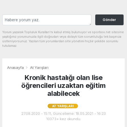
Gönder
Yorum yazarak Topluluk Kuralları’nı kabul etmiş bulunuyor ve sporbox.net sitesine
yaptığınız yorumunuzla ilgili doğrudan veya dolaylı tüm sorumluluğu tek başınıza
üstleniyorsunuz. Yazılan tüm yorumlardan site yönetimi hiçbir şekilde sorumlu
tutulamaz.
Anasayfa
At Yarışları
Kronik hastalığı olan lise
öğrencileri uzaktan eğitim
alabilecek
AT YARIŞLARI
27.08.2020 - 15:11, Güncelleme: 18.05.2021 - 16:23
10373+ kez okundu.