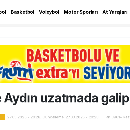
bol
Basketbol
Voleybol
Motor Sporları
At Yarışları
A
 Aydın uzatmada gali
27.03.2025 - 20:28, Güncelleme: 27.03.2025 - 20:28
3961+ kez
l