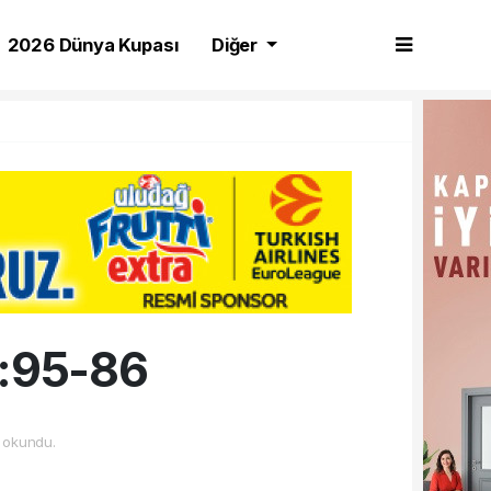
2026 Dünya Kupası
Diğer
p:95-86
 okundu.