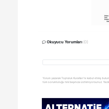
Okuyucu Yorumları
(0)
Yorum yazarak Topluluk Kuralları’nı kabul etmiş bulu
tüm sorumluluğu tek başınıza üstleniyorsunuz. Yazıl