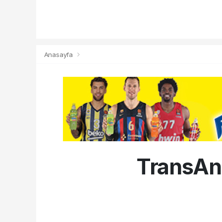
Anasayfa
TransAna