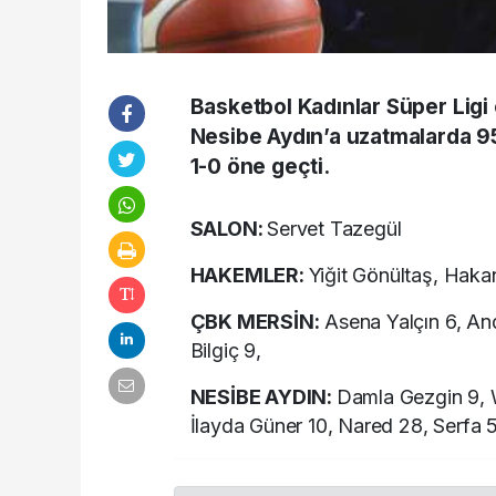
Basketbol Kadınlar Süper Ligi 
Nesibe Aydın’a uzatmalarda 9
1-0 öne geçti.
SALON:
Servet Tazegül
HAKEMLER:
Yiğit Gönültaş, Haka
ÇBK MERSİN:
Asena Yalçın 6, And
Bilgiç 9,
NESİBE AYDIN:
Damla Gezgin 9, W
İlayda Güner 10, Nared 28, Serfa 