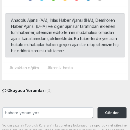
Anadolu Ajansı (AA), İhlas Haber Ajansı (İHA), Demirören
Haber Ajansı (DHA) ve diğer ajanslar tarafından eklenen
tüm haberler, sitemizin editörlerinin müdahalesi olmadan
ajans kanallarından çekilmektedir. Bu haberlerde yer alan
hukuki muhataplar haberi geçen ajanslar olup sitemizin hiç
bir editörü sorumlu tutulamaz...
#uzaktan eğitim
#kronik hasta
Okuyucu Yorumları
(0)
Gönder
Yorum yazarak Topluluk Kuralları’nı kabul etmiş bulunuyor ve sporbox.net sitesine
yaptığınız yorumunuzla ilgili doğrudan veya dolaylı tüm sorumluluğu tek başınıza