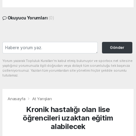
Okuyucu Yorumları
(0)
Gönder
Yorum yazarak Topluluk Kuralları’nı kabul etmiş bulunuyor ve sporbox.net sitesine
yaptığınız yorumunuzla ilgili doğrudan veya dolaylı tüm sorumluluğu tek başınıza
üstleniyorsunuz. Yazılan tüm yorumlardan site yönetimi hiçbir şekilde sorumlu
tutulamaz.
Anasayfa
At Yarışları
Kronik hastalığı olan lise
öğrencileri uzaktan eğitim
alabilecek